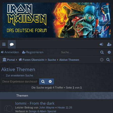
Such
Anmelden
Registrieren
ch
or
n
eg
S
Portal
Foren-Übersicht
Suche
Aktive Themen
ne
en
m
ist
u
Aktive Themen
llz
el
rie
c
Zur erweiterten Suche
h
ug
de
re
Suche
Erweiterte Suche
e
rif
n
n
Die Suche ergab 4 Treffer • Seite
1
von
1
f
Themen
Iommi - From the dark
Letzter Beitrag von
John Wayne
«
Heute 11:26
Verfasst in
Songs & Alben Spezial