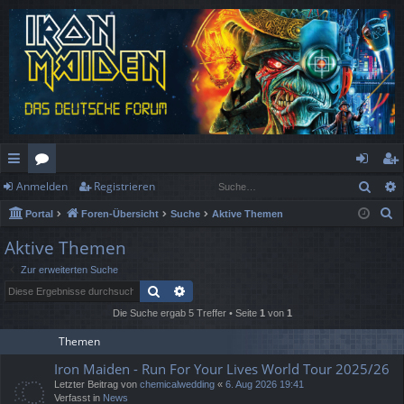
Such
Anmelden
Registrieren
ch
or
n
eg
S
Portal
Foren-Übersicht
Suche
Aktive Themen
ne
en
m
ist
u
Aktive Themen
llz
el
rie
c
Zur erweiterten Suche
h
ug
de
re
Suche
Erweiterte Suche
e
rif
n
n
Die Suche ergab 5 Treffer • Seite
1
von
1
f
Themen
Iron Maiden - Run For Your Lives World Tour 2025/26
Letzter Beitrag von
chemicalwedding
«
6. Aug 2026 19:41
Verfasst in
News