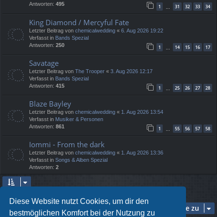
Antworten:
495
1
31
32
33
34
…
King Diamond / Mercyful Fate
Letzter Beitrag von
chemicalwedding
«
6. Aug 2026 19:22
Verfasst in
Bands Spezial
Antworten:
250
1
14
15
16
17
…
Savatage
Letzter Beitrag von
The Trooper
«
3. Aug 2026 12:17
Verfasst in
Bands Spezial
Antworten:
415
1
25
26
27
28
…
Blaze Bayley
Letzter Beitrag von
chemicalwedding
«
1. Aug 2026 13:54
Verfasst in
Musiker & Personen
Antworten:
861
1
55
56
57
58
…
Iommi - From the dark
Letzter Beitrag von
chemicalwedding
«
1. Aug 2026 13:36
Verfasst in
Songs & Alben Spezial
Antworten:
2
Die Suche ergab 5 Treffer • Seite
1
von
1
Diese Website nutzt Cookies, um dir den
Gehe zu
bestmöglichen Komfort bei der Nutzung zu