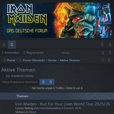
Such
Anmelden
Registrieren
ch
or
n
eg
S
Portal
Foren-Übersicht
Suche
Aktive Themen
ne
en
m
ist
u
Aktive Themen
llz
el
rie
c
Zur erweiterten Suche
h
ug
de
re
Suche
Erweiterte Suche
e
rif
n
n
Die Suche ergab 5 Treffer • Seite
1
von
1
f
Themen
Iron Maiden - Run For Your Lives World Tour 2025/26
Letzter Beitrag von
chemicalwedding
«
Gestern 19:41
Verfasst in
News