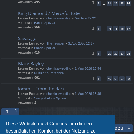
Antworten:
495
1
31
32
33
34
…
King Diamond / Mercyful Fate
Letzter Beitrag von
chemicalwedding
«
Gestern 19:22
Verfasst in
Bands Spezial
Antworten:
250
1
14
15
16
17
…
Savatage
Letzter Beitrag von
The Trooper
«
3. Aug 2026 12:17
Verfasst in
Bands Spezial
Antworten:
415
1
25
26
27
28
…
Blaze Bayley
Letzter Beitrag von
chemicalwedding
«
1. Aug 2026 13:54
Verfasst in
Musiker & Personen
Antworten:
861
1
55
56
57
58
…
Iommi - From the dark
Letzter Beitrag von
chemicalwedding
«
1. Aug 2026 13:36
Verfasst in
Songs & Alben Spezial
Antworten:
2
Die Suche ergab 5 Treffer • Seite
1
von
1
Diese Website nutzt Cookies, um dir den
Gehe zu
bestmöglichen Komfort bei der Nutzung zu