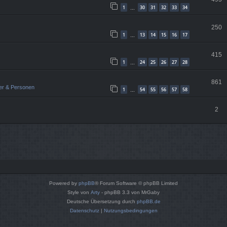
1
30
31
32
33
34
…
250
1
13
14
15
16
17
…
415
1
24
25
26
27
28
…
861
er & Personen
1
54
55
56
57
58
…
2
Powered by
phpBB
® Forum Software © phpBB Limited
Style von
Arty
- phpBB 3.3 von MrGaby
Deutsche Übersetzung durch
phpBB.de
Datenschutz
|
Nutzungsbedingungen