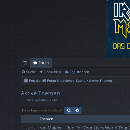
Foren
Suche
Anmelden
Registrieren
ch
Portal
Foren-Übersicht
Suche
Aktive Themen
ne
llz
Aktive Themen
Zur erweiterten Suche
ug
Suche
Erweiterte Suche
rif
Themen
f
Iron Maiden - Run For Your Lives World Tour