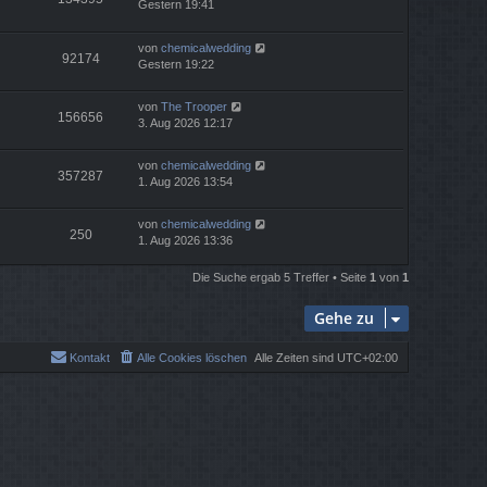
Gestern 19:41
von
chemicalwedding
92174
Gestern 19:22
von
The Trooper
156656
3. Aug 2026 12:17
von
chemicalwedding
357287
1. Aug 2026 13:54
von
chemicalwedding
250
1. Aug 2026 13:36
Die Suche ergab 5 Treffer • Seite
1
von
1
Gehe zu
Kontakt
Alle Cookies löschen
Alle Zeiten sind
UTC+02:00