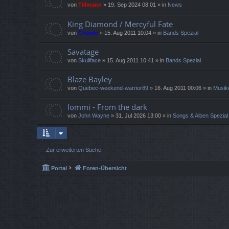
von
Tillmann
»
19. Sep 2024 08:01
» in
News
King Diamond / Mercyful Fate
von
Chewie
»
15. Aug 2011 10:04
» in
Bands Spezial
Savatage
von
Skullface
»
15. Aug 2011 10:41
» in
Bands Spezial
Blaze Bayley
von
Quebec-weekend-warrior89
»
16. Aug 2011 00:06
» in
Musik
Iommi - From the dark
von
John Wayne
»
31. Jul 2026 13:00
» in
Songs & Alben Spezial
Zur erweiterten Suche
Portal
Foren-Übersicht