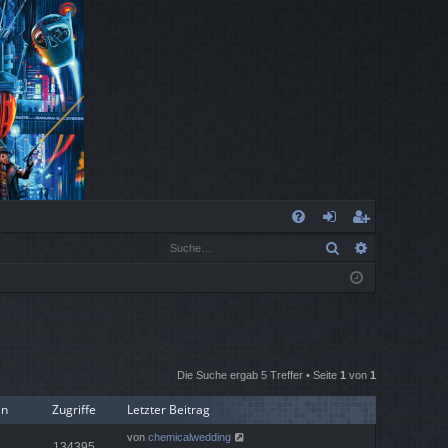
S
Suche
Erweiterte
FA
n
eg
Q
m
ist
el
rie
de
re
Die Suche ergab 5 Treffer • Seite
1
von
1
n
n
en
Zugriffe
Letzter Beitrag
von
chemicalwedding
134395