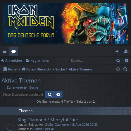
Such
Anmelden
Registrieren
ch
or
n
eg
S
Portal
Foren-Übersicht
Suche
Aktive Themen
ne
en
m
ist
u
Aktive Themen
llz
el
rie
c
Zur erweiterten Suche
h
ug
de
re
Suche
Erweiterte Suche
e
rif
n
n
Die Suche ergab 4 Treffer • Seite
1
von
1
f
Themen
King Diamond / Mercyful Fate
Letzter Beitrag von
ZoSo_Capricorn
«
8. Aug 2026 22:33
Verfasst in
Bands Spezial