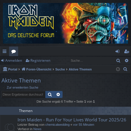
Such
Anmelden
Registrieren
ch
or
n
eg
S
Portal
Foren-Übersicht
Suche
Aktive Themen
ne
en
m
ist
u
Aktive Themen
llz
el
rie
c
Zur erweiterten Suche
h
ug
de
re
Suche
Erweiterte Suche
e
rif
n
n
Die Suche ergab 6 Treffer • Seite
1
von
1
f
Themen
Iron Maiden - Run For Your Lives World Tour 2025/26
Letzter Beitrag von
chemicalwedding
«
vor 55 Minuten
Verfasst in
News