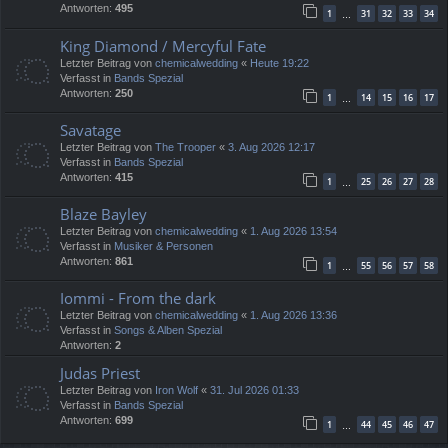
Antworten:
495
1
31
32
33
34
…
King Diamond / Mercyful Fate
Letzter Beitrag von
chemicalwedding
«
Heute 19:22
Verfasst in
Bands Spezial
Antworten:
250
1
14
15
16
17
…
Savatage
Letzter Beitrag von
The Trooper
«
3. Aug 2026 12:17
Verfasst in
Bands Spezial
Antworten:
415
1
25
26
27
28
…
Blaze Bayley
Letzter Beitrag von
chemicalwedding
«
1. Aug 2026 13:54
Verfasst in
Musiker & Personen
Antworten:
861
1
55
56
57
58
…
Iommi - From the dark
Letzter Beitrag von
chemicalwedding
«
1. Aug 2026 13:36
Verfasst in
Songs & Alben Spezial
Antworten:
2
Judas Priest
Letzter Beitrag von
Iron Wolf
«
31. Jul 2026 01:33
Verfasst in
Bands Spezial
Antworten:
699
1
44
45
46
47
…