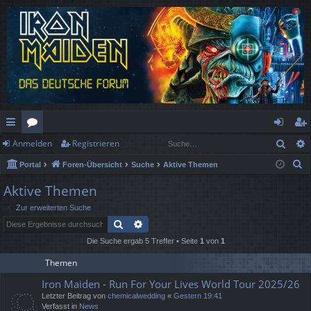
Such
Anmelden
Registrieren
ch
or
n
eg
S
Portal
Foren-Übersicht
Suche
Aktive Themen
ne
en
m
ist
u
Aktive Themen
llz
el
rie
c
Zur erweiterten Suche
h
ug
de
re
Suche
Erweiterte Suche
e
rif
n
n
Die Suche ergab 5 Treffer • Seite
1
von
1
f
Themen
Iron Maiden - Run For Your Lives World Tour 2025/26
Letzter Beitrag von
chemicalwedding
«
Gestern 19:41
Verfasst in
News