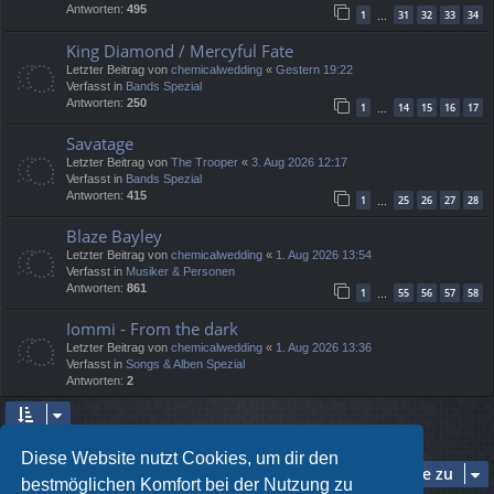
Antworten:
495
1
31
32
33
34
…
King Diamond / Mercyful Fate
Letzter Beitrag von
chemicalwedding
«
Gestern 19:22
Verfasst in
Bands Spezial
Antworten:
250
1
14
15
16
17
…
Savatage
Letzter Beitrag von
The Trooper
«
3. Aug 2026 12:17
Verfasst in
Bands Spezial
Antworten:
415
1
25
26
27
28
…
Blaze Bayley
Letzter Beitrag von
chemicalwedding
«
1. Aug 2026 13:54
Verfasst in
Musiker & Personen
Antworten:
861
1
55
56
57
58
…
Iommi - From the dark
Letzter Beitrag von
chemicalwedding
«
1. Aug 2026 13:36
Verfasst in
Songs & Alben Spezial
Antworten:
2
Die Suche ergab 5 Treffer • Seite
1
von
1
Diese Website nutzt Cookies, um dir den
Gehe zu
bestmöglichen Komfort bei der Nutzung zu