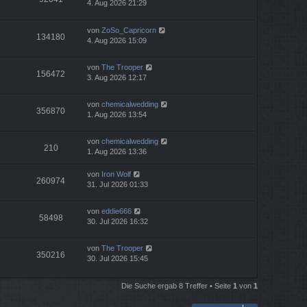
4. Aug 2026 21:29
von
ZoSo_Capricorn
134180
4. Aug 2026 15:09
von
The Trooper
156472
3. Aug 2026 12:17
von
chemicalwedding
356870
1. Aug 2026 13:54
von
chemicalwedding
210
1. Aug 2026 13:36
von
Iron Wolf
260974
31. Jul 2026 01:33
von
eddie666
58498
30. Jul 2026 16:32
von
The Trooper
350216
30. Jul 2026 15:45
Die Suche ergab 8 Treffer • Seite
1
von
1