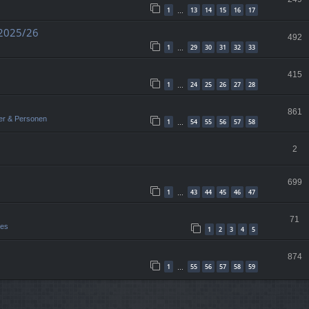
1
13
14
15
16
17
…
 2025/26
492
1
29
30
31
32
33
…
415
1
24
25
26
27
28
…
861
er & Personen
1
54
55
56
57
58
…
2
699
1
43
44
45
46
47
…
71
ges
1
2
3
4
5
874
1
55
56
57
58
59
…