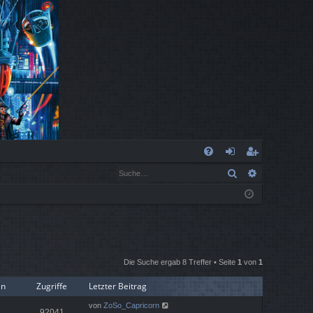
S
Suche
Erweiterte
FA
n
eg
Q
m
ist
el
rie
de
re
Die Suche ergab 8 Treffer • Seite
1
von
1
n
n
en
Zugriffe
Letzter Beitrag
von
ZoSo_Capricorn
92041