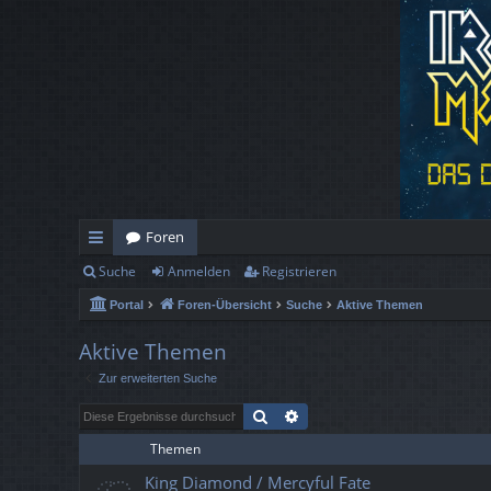
Foren
Suche
Anmelden
Registrieren
ch
Portal
Foren-Übersicht
Suche
Aktive Themen
ne
llz
Aktive Themen
Zur erweiterten Suche
ug
Suche
Erweiterte Suche
rif
Themen
f
King Diamond / Mercyful Fate