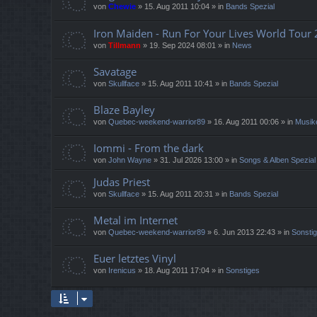
von
Chewie
»
15. Aug 2011 10:04
» in
Bands Spezial
Iron Maiden - Run For Your Lives World Tour
von
Tillmann
»
19. Sep 2024 08:01
» in
News
Savatage
von
Skullface
»
15. Aug 2011 10:41
» in
Bands Spezial
Blaze Bayley
von
Quebec-weekend-warrior89
»
16. Aug 2011 00:06
» in
Musik
Iommi - From the dark
von
John Wayne
»
31. Jul 2026 13:00
» in
Songs & Alben Spezial
Judas Priest
von
Skullface
»
15. Aug 2011 20:31
» in
Bands Spezial
Metal im Internet
von
Quebec-weekend-warrior89
»
6. Jun 2013 22:43
» in
Sonsti
Euer letztes Vinyl
von
Irenicus
»
18. Aug 2011 17:04
» in
Sonstiges