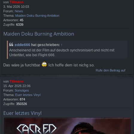
von
Tillmann
3. Mai 2026 10:03
Forum:
News
Thema:
Maiden Doku Burning Ambition
Antworten:
45
Zugriffe:
6339
Maiden Doku Burning Ambition
eddie666
hat geschrieben:
↑
Anscheinend ist der Film auf deutsch synchronisiert und nicht mit
Untertitel, wie bei Flight 666.
Das wäre ja furchtbar
Ich hoffe dem ist nichg so.
Rufe den Beitrag auf
von
Tillmann
15. Apr 2026 22:06
Forum:
Sonstiges
Thema:
Euer letztes Vinyl
Antworten:
874
Zugriffe:
350326
Euer letztes Vinyl