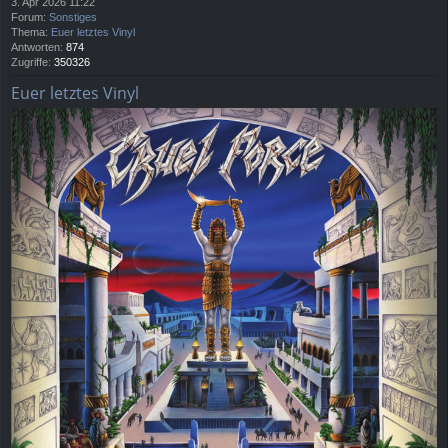
3. Apr 2026 11:22
Forum:
Sonstiges
Thema:
Euer letztes Vinyl
Antworten:
874
Zugriffe:
350326
Euer letztes Vinyl