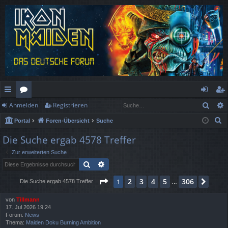
Such
Anmelden
Registrieren
ch
or
n
eg
S
Portal
Foren-Übersicht
Suche
ne
en
m
ist
u
Die Suche ergab 4578 Treffer
llz
el
rie
c
Zur erweiterten Suche
h
ug
de
re
Suche
Erweiterte Suche
e
rif
n
n
Seite
1
von
306
2
3
4
5
306
1
Näch
Die Suche ergab 4578 Treffer
…
f
von
Tillmann
17. Jul 2026 19:24
Forum:
News
Thema:
Maiden Doku Burning Ambition