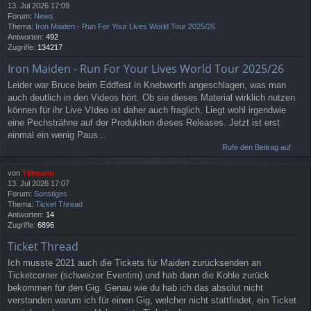
13. Jul 2026 17:09
Forum:
News
Thema:
Iron Maiden - Run For Your Lives World Tour 2025/26
Antworten:
492
Zugriffe:
134217
Iron Maiden - Run For Your Lives World Tour 2025/26
Leider war Bruce beim Eddfest in Knebworth angeschlagen, was man
auch deutlich in den Videos hört. Ob sie dieses Material wirklich nutzen
können für ihr Live VIdeo ist daher auch fraglich. Liegt wohl irgendwie
eine Pechsträhne auf der Produktion dieses Releases. Jetzt ist erst
einmal ein wenig Paus...
Rufe den Beitrag auf
von
Tillmann
13. Jul 2026 17:07
Forum:
Sonstiges
Thema:
Ticket Thread
Antworten:
14
Zugriffe:
6896
Ticket Thread
Ich musste 2021 auch die Tickets für Maiden zurücksenden an
Ticketcorner (schweizer Eventim) und hab dann die Kohle zurück
bekommen für den Gig. Genau wie du hab ich das absolut nicht
verstanden warum ich für einen Gig, welcher nicht stattfindet, ein Ticket