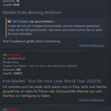
Antworten:
45
Zugriffe:
6339
Maiden Doku Burning Ambition
The Trooper
hat geschrieben:
↑
Leider bin ich ein richtiges Konsumopfer und bin schwach geworden.
Habe sie für 65€ geschossen, was zwar auch noch dumm viel ist, aber
für mich vertretbar.
Rod Smallwood gefällt diese Einstellung.
Rufe den Beitrag auf
von
Tillmann
17. Jul 2026 19:23
Forum:
News
Thema:
Iron Maiden - Run For Your Lives World Tour 2025/26
Antworten:
492
Zugriffe:
134217
Iron Maiden - Run For Your Lives World Tour 2025/26
Ich verstehe auch bis heute nicht warum man in Paris nicht zwei Nächte
gespielt hat um eben für Patzer oder Stromausfälle Material aus zwei
Nächten zur Verfügung zu haben.
Rufe den Beitrag auf
von
Tillmann