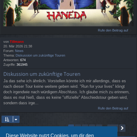
Rufe den Beitrag auf
von
Tillmann
20. Mär 2026 21:38
Forum:
News
Thema:
Diskussion um zukünftige Touren
Antworten:
674
Zugriffe:
361945
Diskussion um zukünftige Touren
Ja das sehe ich ähnlich. Vorstellen könnte ich mir allerdings, dass es
nach dieser Tour keine weitere geben wird. "Run for your lives" klingt
doch irgendwie nach würdigem Abschluss. Ich glaube mich zu erinnern,
dass es mal hieß, dass es keine "offizielle" Abschiedstour geben wird,
sondern dass irge...
Rufe den Beitrag auf
Seite
1
von
306
2
3
4
5
306
1
Näch
Die Suche ergab 4578 Treffer
…
Diese Website nutzt Cookies, um dir den