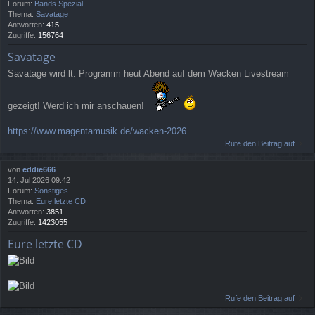
Forum:
Bands Spezial
Thema:
Savatage
Antworten:
415
Zugriffe:
156764
Savatage
Savatage wird lt. Programm heut Abend auf dem Wacken Livestream
gezeigt! Werd ich mir anschauen!
https://www.magentamusik.de/wacken-2026
Rufe den Beitrag auf
von
eddie666
14. Jul 2026 09:42
Forum:
Sonstiges
Thema:
Eure letzte CD
Antworten:
3851
Zugriffe:
1423055
Eure letzte CD
Rufe den Beitrag auf