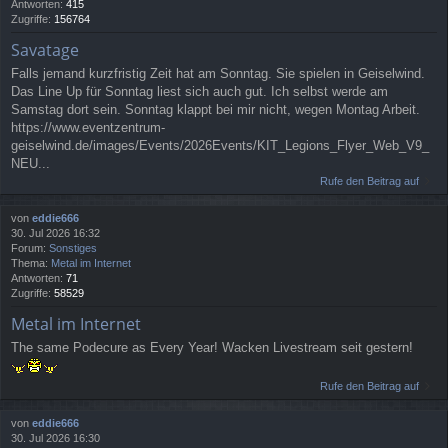
Antworten:
415
Zugriffe:
156764
Savatage
Falls jemand kurzfristig Zeit hat am Sonntag. Sie spielen in Geiselwind.
Das Line Up für Sonntag liest sich auch gut. Ich selbst werde am
Samstag dort sein. Sonntag klappt bei mir nicht, wegen Montag Arbeit.
https://www.eventzentrum-
geiselwind.de/images/Events/2026Events/KIT_Legions_Flyer_Web_V9_
NEU...
Rufe den Beitrag auf
von
eddie666
30. Jul 2026 16:32
Forum:
Sonstiges
Thema:
Metal im Internet
Antworten:
71
Zugriffe:
58529
Metal im Internet
The same Podecure as Every Year! Wacken Livestream seit gestern!
Rufe den Beitrag auf
von
eddie666
30. Jul 2026 16:30