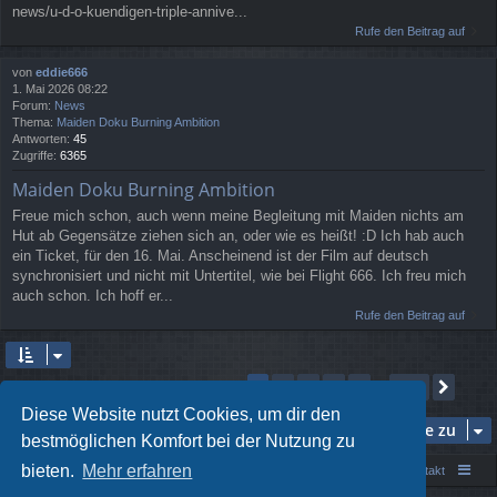
news/u-d-o-kuendigen-triple-annive...
Rufe den Beitrag auf
von
eddie666
1. Mai 2026 08:22
Forum:
News
Thema:
Maiden Doku Burning Ambition
Antworten:
45
Zugriffe:
6365
Maiden Doku Burning Ambition
Freue mich schon, auch wenn meine Begleitung mit Maiden nichts am
Hut ab Gegensätze ziehen sich an, oder wie es heißt! :D Ich hab auch
ein Ticket, für den 16. Mai. Anscheinend ist der Film auf deutsch
synchronisiert und nicht mit Untertitel, wie bei Flight 666. Ich freu mich
auch schon. Ich hoff er...
Rufe den Beitrag auf
Seite
1
von
230
2
3
4
5
230
1
Näch
Die Suche ergab 3443 Treffer
…
Diese Website nutzt Cookies, um dir den
Gehe zu
bestmöglichen Komfort bei der Nutzung zu
bieten.
Mehr erfahren
Portal
Foren-Übersicht
Kontakt