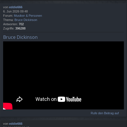
von
eddie666
6. Jun 2026 09:48
Forum:
Musiker & Personen
Thema:
Bruce Dickinson
Antworten:
702
Zugriffe:
396288
Bruce Dickinson
Rufe den Beitrag auf
von
eddie666