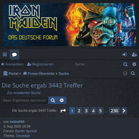
Such
Anmelden
Registrieren
ch
or
n
eg
S
Portal
Foren-Übersicht
Suche
ne
en
m
ist
u
Die Suche ergab 3443 Treffer
llz
el
rie
c
Zur erweiterten Suche
h
ug
de
re
Suche
Erweiterte Suche
e
rif
n
n
Seite
1
von
230
2
3
4
5
230
1
Näch
Die Suche ergab 3443 Treffer
…
f
von
eddie666
3. Aug 2026 10:34
Forum:
Bands Spezial
Thema:
Savatage