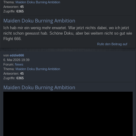
Thema:
Maiden Doku Burning Ambition
Antworten:
45
Zugriffe:
6365
Maiden Doku Burning Ambition
Ich hab mir ein wenig mehr erwartet. War jetzt nichts dabei, wo ich jetzt
nicht schon gewusst hab. Schöne Doku, aber bei weitem nicht so gut wie
Flight 666.
Rufe den Beitrag auf
von
eddie666
6. Mai 2026 19:39
Forum:
News
Thema:
Maiden Doku Burning Ambition
Antworten:
45
Zugriffe:
6365
Maiden Doku Burning Ambition