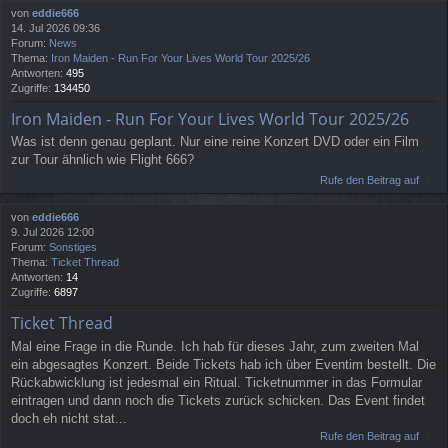
von
eddie666
14. Jul 2026 09:36
Forum:
News
Thema:
Iron Maiden - Run For Your Lives World Tour 2025/26
Antworten:
495
Zugriffe:
134450
Iron Maiden - Run For Your Lives World Tour 2025/26
Was ist denn genau geplant. Nur eine reine Konzert DVD oder ein Film
zur Tour ähnlich wie Flight 666?
Rufe den Beitrag auf
von
eddie666
9. Jul 2026 12:00
Forum:
Sonstiges
Thema:
Ticket Thread
Antworten:
14
Zugriffe:
6897
Ticket Thread
Mal eine Frage in die Runde. Ich hab für dieses Jahr, zum zweiten Mal
ein abgesagtes Konzert. Beide Tickets hab ich über Eventim bestellt. Die
Rückabwicklung ist jedesmal ein Ritual. Ticketnummer in das Formular
eintragen und dann noch die Tickets zurück schicken. Das Event findet
doch eh nicht stat...
Rufe den Beitrag auf