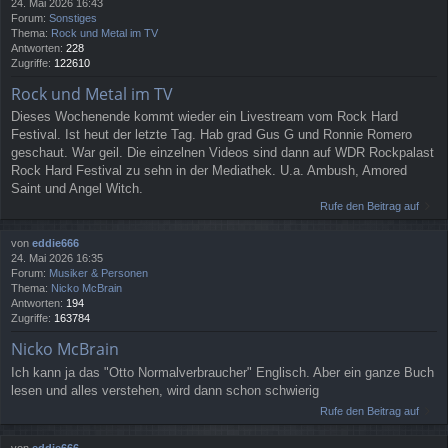
24. Mai 2026 16:43
Forum:
Sonstiges
Thema:
Rock und Metal im TV
Antworten:
228
Zugriffe:
122610
Rock und Metal im TV
Dieses Wochenende kommt wieder ein Livestream vom Rock Hard
Festival. Ist heut der letzte Tag. Hab grad Gus G und Ronnie Romero
geschaut. War geil. Die einzelnen Videos sind dann auf WDR Rockpalast
Rock Hard Festival zu sehn in der Mediathek. U.a. Ambush, Amored
Saint und Angel Witch.
Rufe den Beitrag auf
von
eddie666
24. Mai 2026 16:35
Forum:
Musiker & Personen
Thema:
Nicko McBrain
Antworten:
194
Zugriffe:
163784
Nicko McBrain
Ich kann ja das "Otto Normalverbraucher" Englisch. Aber ein ganze Buch
lesen und alles verstehen, wird dann schon schwierig
Rufe den Beitrag auf