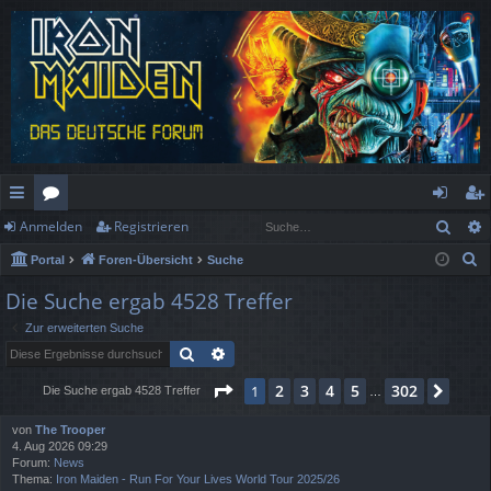
Such
Anmelden
Registrieren
ch
or
n
eg
S
Portal
Foren-Übersicht
Suche
ne
en
m
ist
u
Die Suche ergab 4528 Treffer
llz
el
rie
c
Zur erweiterten Suche
h
ug
de
re
Suche
Erweiterte Suche
e
rif
n
n
Seite
1
von
302
2
3
4
5
302
1
Näch
Die Suche ergab 4528 Treffer
…
f
von
The Trooper
4. Aug 2026 09:29
Forum:
News
Thema:
Iron Maiden - Run For Your Lives World Tour 2025/26