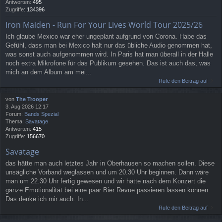
Antworten:
495
Zugriffe:
134396
Iron Maiden - Run For Your Lives World Tour 2025/26
Ich glaube Mexico war eher ungeplant aufgrund von Corona. Habe das
Gefühl, dass man bei Mexico halt nur das übliche Audio genommen hat,
was sonst auch aufgenommen wird. In Paris hat man überall in der Halle
noch extra Mikrofone für das Publikum gesehen. Das ist auch das, was
mich an dem Album am mei...
Rufe den Beitrag auf
von
The Trooper
3. Aug 2026 12:17
Forum:
Bands Spezial
Thema:
Savatage
Antworten:
415
Zugriffe:
156670
Savatage
das hätte man auch letztes Jahr in Oberhausen so machen sollen. Diese
unsägliche Vorband weglassen und um 20.30 Uhr beginnen. Dann wäre
man um 22.30 Uhr fertig gewesen und wir hätte nach dem Konzert die
ganze Emotionalität bei eine paar Bier Revue passieren lassen können.
Das denke ich mir auch. In...
Rufe den Beitrag auf