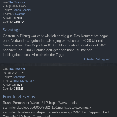
von
The Trooper
2. Aug 2026 13:45
Forum:
Bands Spezial
Thema:
Savatage
Antworten:
415
Zugriffe:
156670
Savatage
Gestern in Tilburg war echt wirklich richtig gut. Das Konzert hat sogar
ohne Vorband stattgefunden, also ging es schon um 20:30 Uhr mit
Savatage los. Das Popodium 013 in Tilburg gehört ohnehin seit 2024
nachdem ich Blind Guardian dort gesehen habe, zu meinen
Lieblingslocations. Ähnlich wie der Ziggo...
Rufe den Beitrag auf
von
The Trooper
30. Jul 2026 15:45
Forum:
Sonstiges
Thema:
Euer letztes Vinyl
Antworten:
874
Zugriffe:
350523
Euer letztes Vinyl
Rush: Permanent Waves / LP https://www.musik-
sammler.de/sleeves/8000/7592_150.jpg https://www.musik-
sammler.de/release/rush-permanent-waves-lp-7592/ Led Zeppelin: Led
Zeppelin / LP https://www.musik-