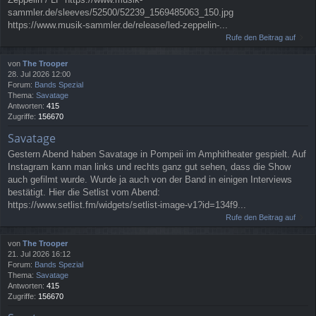
sammler.de/sleeves/52500/52239_1569485063_150.jpg
https://www.musik-sammler.de/release/led-zeppelin-...
Rufe den Beitrag auf
von
The Trooper
28. Jul 2026 12:00
Forum:
Bands Spezial
Thema:
Savatage
Antworten:
415
Zugriffe:
156670
Savatage
Gestern Abend haben Savatage in Pompeii im Amphitheater gespielt. Auf
Instagram kann man links und rechts ganz gut sehen, dass die Show
auch gefilmt wurde. Wurde ja auch von der Band in einigen Interviews
bestätigt. Hier die Setlist vom Abend:
https://www.setlist.fm/widgets/setlist-image-v1?id=134f9...
Rufe den Beitrag auf
von
The Trooper
21. Jul 2026 16:12
Forum:
Bands Spezial
Thema:
Savatage
Antworten:
415
Zugriffe:
156670