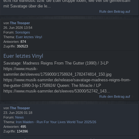
echt nur earMusic bzw. die Edel Gruppe loben, wie viel sie gemeinsam
mit Savatage über die le...
Rufe den Beitrag auf
von
The Trooper
26. Jun 2026 13:54
Forum:
Sonstiges
Thema:
Euer letztes Vinyl
Antworten:
874
Zugriffe:
350523
Euer letztes Vinyl
Savatage: Madness Reigns From The Gutter (1990) / 3-LP
https://www.musik-
sammler.de/sleeves/1759000/1758924_1782474814_150.jpg
https://www.musik-sammler.de/release/savatage-madness-reigns-from-
the-gutter-1990-3-lp-1758924/ Queen: The Miracle / LP
https://www.musik-sammler.de/sleeves/53000/52742_143...
Rufe den Beitrag auf
von
The Trooper
23. Jun 2026 01:18
Forum:
News
Thema:
Iron Maiden - Run For Your Lives World Tour 2025/26
Antworten:
495
Zugriffe:
134396