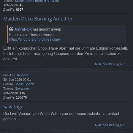
Thema:
Maiden Doku Burning Ambition
Antworten:
45
Zugriffe:
6357
Maiden Doku Burning Ambition
AstraNick
hat geschrieben:
↑
Kann hier vorbestellt werden:
https://shop.plaionpictures.com/
Echt ein komischer Shop. Habe aber mal die ultimate Edition vorbestellt.
Im Internet findet man genug Coupons um den Preis ein bisschen zu
drücken
Rufe den Beitrag auf
von
The Trooper
30. Jun 2026 00:01
Forum:
Bands Spezial
Thema:
Savatage
Antworten:
415
Zugriffe:
156670
Savatage
Die Live Version von White Witch von der neuen Scheibe ist einfach
göttlich.
Rufe den Beitrag auf