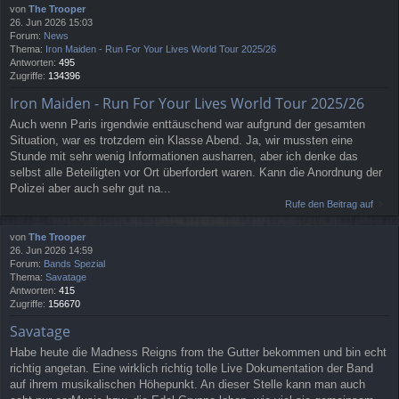
von
The Trooper
26. Jun 2026 15:03
Forum:
News
Thema:
Iron Maiden - Run For Your Lives World Tour 2025/26
Antworten:
495
Zugriffe:
134396
Iron Maiden - Run For Your Lives World Tour 2025/26
Auch wenn Paris irgendwie enttäuschend war aufgrund der gesamten
Situation, war es trotzdem ein Klasse Abend. Ja, wir mussten eine
Stunde mit sehr wenig Informationen ausharren, aber ich denke das
selbst alle Beteiligten vor Ort überfordert waren. Kann die Anordnung der
Polizei aber auch sehr gut na...
Rufe den Beitrag auf
von
The Trooper
26. Jun 2026 14:59
Forum:
Bands Spezial
Thema:
Savatage
Antworten:
415
Zugriffe:
156670
Savatage
Habe heute die Madness Reigns from the Gutter bekommen und bin echt
richtig angetan. Eine wirklich richtig tolle Live Dokumentation der Band
auf ihrem musikalischen Höhepunkt. An dieser Stelle kann man auch