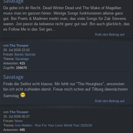
Savatage
Da gebe ich dir Recht. Dead Winter Dead und The Wake of Magellan
muss man im ganzen hören. Wenige Songs funktionieren alleine ganz
gut. Bei Poets & Madmen merkt man, das viele Songs für Zak Stevens
waren. Jon passt da teilweise nicht ganz gut rauf. Bin auch glücklich, das
es Follow Me in das Set ges...
Rufe den Beitrag auf
von
The Trooper
20. Jul 2026 22:02
Forum:
Bands Spezial
Thema:
Savatage
Antworten:
415
Zugriffe:
156670
Savatage
Finde die Setlist echt klasse. Mir fehlt nur "The Hourglass", ansonsten
bin ich echt zufrieden damit. Freue mich schon auf Tilburg übernächsten
Samstag
Rufe den Beitrag auf
von
The Trooper
15. Jul 2026 00:27
Forum:
News
Thema:
Iron Maiden - Run For Your Lives World Tour 2025/26
Antworten:
495