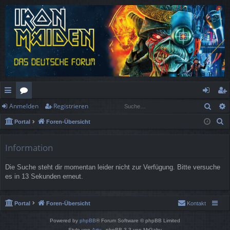
Such
Anmelden
Registrieren
ch
or
n
eg
S
Portal
Foren-Übersicht
ne
en
m
ist
u
llz
el
rie
c
Information
h
ug
de
re
Die Suche steht dir momentan leider nicht zur Verfügung. Bitte versuche
e
rif
n
n
es in 13 Sekunden erneut.
f
Portal
Foren-Übersicht
Kontakt
Powered by
phpBB
® Forum Software © phpBB Limited
Style von
Arty
- phpBB 3.3 von MrGaby