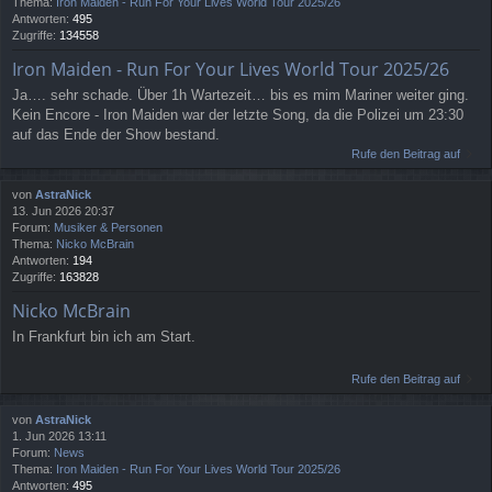
Thema:
Iron Maiden - Run For Your Lives World Tour 2025/26
Antworten:
495
Zugriffe:
134558
Iron Maiden - Run For Your Lives World Tour 2025/26
Ja…. sehr schade. Über 1h Wartezeit… bis es mim Mariner weiter ging.
Kein Encore - Iron Maiden war der letzte Song, da die Polizei um 23:30
auf das Ende der Show bestand.
Rufe den Beitrag auf
von
AstraNick
13. Jun 2026 20:37
Forum:
Musiker & Personen
Thema:
Nicko McBrain
Antworten:
194
Zugriffe:
163828
Nicko McBrain
In Frankfurt bin ich am Start.
Rufe den Beitrag auf
von
AstraNick
1. Jun 2026 13:11
Forum:
News
Thema:
Iron Maiden - Run For Your Lives World Tour 2025/26
Antworten:
495