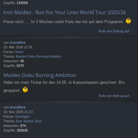
Zugriffe:
134558
Iron Maiden - Run For Your Lives World Tour 2025/26
Freue mich …. In 3 Wochen steht Paris bei mir auf dem Programm.
Rufe den Beitrag auf
von
AstraNick
25. Mär 2026 22:35
Forum:
News
Thema:
Maiden Doku Burning Ambition
Antworten:
45
Zugriffe:
6375
Maiden Doku Burning Ambition
Habe mir mein Ticket für den 14.05. in Kaiserslautern gesichert. Bin
gespannt.
Rufe den Beitrag auf
von
AstraNick
19. Nov 2025 21:13
Forum:
Sonstiges
Thema:
Euer letztes Vinyl
Antworten:
874
Zugriffe:
350636