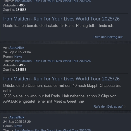
Thema:
Iron Maiden - Run For Your Lives World Tour 2025/26
Antworten:
495
Zugriffe:
134558
Iron Maiden - Run For Your Lives World Tour 2025/26
Heute kamen bereits die Tickets für Paris. Richtig toll… finde ich.
Rufe den Beitrag auf
von
AstraNick
24. Sep 2025 21:04
Forum:
News
Thema:
Iron Maiden - Run For Your Lives World Tour 2025/26
Antworten:
495
Zugriffe:
134558
Iron Maiden - Run For Your Lives World Tour 2025/26
Drücke dir die Daumen, dass es mit den 40 noch klappt. Chapeau bis
dahin.
2026 bleibe ich wohl nur bei Paris. Hab nebenbei schon 2 Gigs von
AVATAR eingetütet, einer mit Meet & Greet. \m/
Rufe den Beitrag auf
von
AstraNick
24. Sep 2025 15:29
Forum:
News
Thema:
Iron Maiden - Run For Your Lives World Tour 2025/26