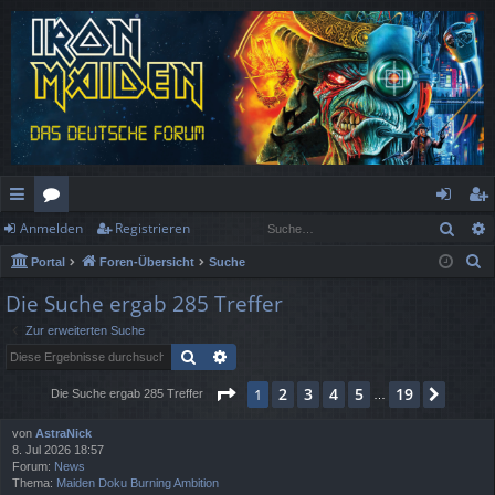
Such
Anmelden
Registrieren
ch
or
n
eg
S
Portal
Foren-Übersicht
Suche
ne
en
m
ist
u
Die Suche ergab 285 Treffer
llz
el
rie
c
Zur erweiterten Suche
h
ug
de
re
Suche
Erweiterte Suche
e
rif
n
n
Seite
1
von
19
2
3
4
5
19
1
Nächs
Die Suche ergab 285 Treffer
…
f
von
AstraNick
8. Jul 2026 18:57
Forum:
News
Thema:
Maiden Doku Burning Ambition