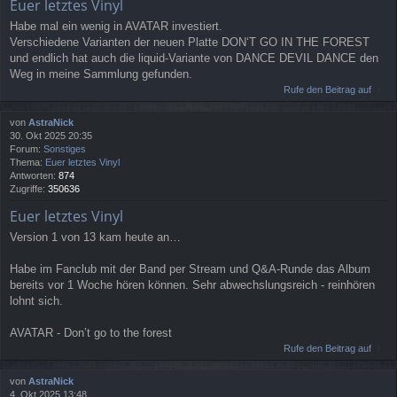
Euer letztes Vinyl
Habe mal ein wenig in AVATAR investiert.
Verschiedene Varianten der neuen Platte DON‘T GO IN THE FOREST
und endlich hat auch die liquid-Variante von DANCE DEVIL DANCE den
Weg in meine Sammlung gefunden.
Rufe den Beitrag auf
von
AstraNick
30. Okt 2025 20:35
Forum:
Sonstiges
Thema:
Euer letztes Vinyl
Antworten:
874
Zugriffe:
350636
Euer letztes Vinyl
Version 1 von 13 kam heute an…
Habe im Fanclub mit der Band per Stream und Q&A-Runde das Album
bereits vor 1 Woche hören können. Sehr abwechslungsreich - reinhören
lohnt sich.
AVATAR - Don’t go to the forest
Rufe den Beitrag auf
von
AstraNick
4. Okt 2025 13:48