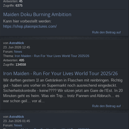
Antworten:
45
Zugriffe:
6375
Maiden Doku Burning Ambition
Kann hier vorbestellt werden:
https://shop.plaionpictures.com/
Rufe den Beitrag auf
von
AstraNick
23. Jun 2026 12:45
Forum:
News
Thema:
Iron Maiden - Run For Your Lives World Tour 2025/26
Antworten:
495
Zugriffe:
134558
Iron Maiden - Run For Your Lives World Tour 2025/26
Wir durften gestern 1l an Getränken in Flaschen mit reinbringen. Richtig
gut - haben uns vorher im Supermarkt noch ausreichend eingedeckt.
Sicherheitskontrolle - keine???? Wir sitzen jetzt am Gare de l‘Est. In 20
Minuten geht es heim. Was ein Trip… trotz Pannen und Abbruch… es
war schon geil… vor al...
Rufe den Beitrag auf
von
AstraNick
23. Jun 2026 01:45
Forum:
News