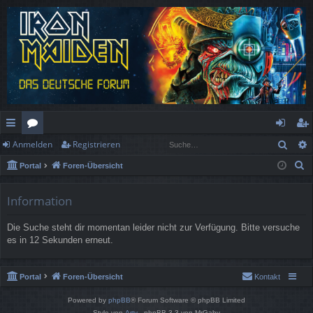
Such
Anmelden
Registrieren
ch
or
n
eg
S
Portal
Foren-Übersicht
ne
en
m
ist
u
llz
el
rie
c
Information
h
ug
de
re
Die Suche steht dir momentan leider nicht zur Verfügung. Bitte versuche
e
rif
n
n
es in 12 Sekunden erneut.
f
Portal
Foren-Übersicht
Kontakt
Powered by
phpBB
® Forum Software © phpBB Limited
Style von
Arty
- phpBB 3.3 von MrGaby