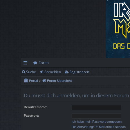
Foren
Suche
Anmelden
Registrieren
ch
Portal
Foren-Übersicht
ne
llz
Du musst dich anmelden, um in diesem Forum 
ug
Benutzername:
rif
Passwort:
f
Ich habe mein Passwort vergessen
Die Aktivierungs-E-Mail erneut senden