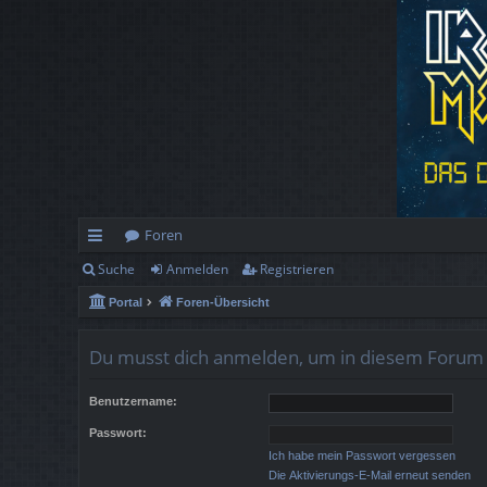
Foren
Suche
Anmelden
Registrieren
ch
Portal
Foren-Übersicht
ne
llz
Du musst dich anmelden, um in diesem Forum B
ug
Benutzername:
rif
Passwort:
f
Ich habe mein Passwort vergessen
Die Aktivierungs-E-Mail erneut senden