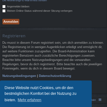
Die Aktivierungs-E-Mail erneut senden
Angemeldet bleiben
Meinen Online-Status während dieser Sitzung verbergen
Registrieren
Du musst in diesem Forum registriert sein, um dich anmelden zu können.
Die Registrierung ist in wenigen Augenblicken erledigt und ermöglicht dir,
auf weitere Funktionen zuzugreifen. Die Board-Administration kann
registrierten Benutzern auch zusätzliche Berechtigungen zuweisen.
Beachte bitte unsere Nutzungsbedingungen und die verwandten
Regelungen, bevor du dich registrierst. Bitte beachte auch die jeweiligen
Forenregeln, wenn du dich in diesem Board bewegst.
Nutzungsbedingungen
|
Datenschutzerklärung
Registrieren
Diese Website nutzt Cookies, um dir den
bestmöglichen Komfort bei der Nutzung zu
bieten.
Mehr erfahren
Portal
Foren-Übersicht
Kontakt