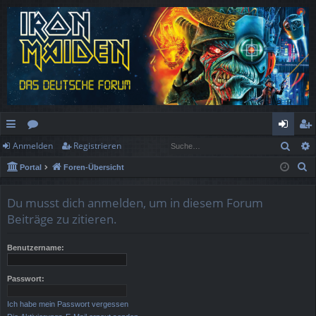
Such
Anmelden
Registrieren
ch
or
n
eg
S
Portal
Foren-Übersicht
ne
en
m
ist
u
llz
el
rie
c
Du musst dich anmelden, um in diesem Forum
h
ug
de
re
Beiträge zu zitieren.
e
rif
n
n
Benutzername:
f
Passwort:
Ich habe mein Passwort vergessen