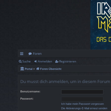
Foren
Suche
Anmelden
Registrieren
ch
Portal
Foren-Übersicht
ne
llz
Du musst dich anmelden, um in diesem Forum B
ug
Benutzername:
rif
Passwort:
f
Ich habe mein Passwort vergessen
Die Aktivierungs-E-Mail erneut senden