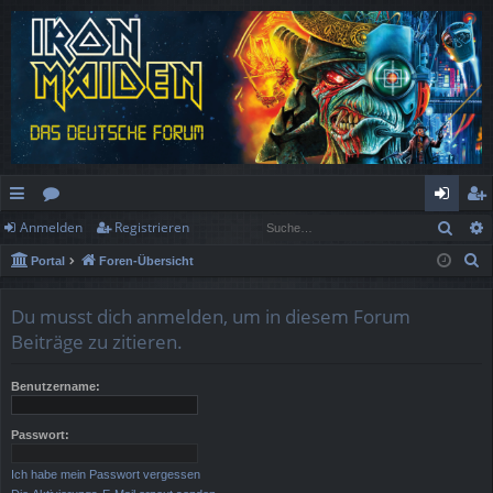
Such
Anmelden
Registrieren
ch
or
n
eg
S
Portal
Foren-Übersicht
ne
en
m
ist
u
llz
el
rie
c
Du musst dich anmelden, um in diesem Forum
h
ug
de
re
Beiträge zu zitieren.
e
rif
n
n
Benutzername:
f
Passwort:
Ich habe mein Passwort vergessen