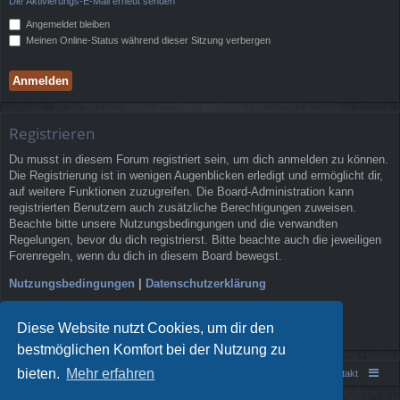
Die Aktivierungs-E-Mail erneut senden
Angemeldet bleiben
Meinen Online-Status während dieser Sitzung verbergen
Registrieren
Du musst in diesem Forum registriert sein, um dich anmelden zu können.
Die Registrierung ist in wenigen Augenblicken erledigt und ermöglicht dir,
auf weitere Funktionen zuzugreifen. Die Board-Administration kann
registrierten Benutzern auch zusätzliche Berechtigungen zuweisen.
Beachte bitte unsere Nutzungsbedingungen und die verwandten
Regelungen, bevor du dich registrierst. Bitte beachte auch die jeweiligen
Forenregeln, wenn du dich in diesem Board bewegst.
Nutzungsbedingungen
|
Datenschutzerklärung
Registrieren
Diese Website nutzt Cookies, um dir den
bestmöglichen Komfort bei der Nutzung zu
bieten.
Mehr erfahren
Portal
Foren-Übersicht
Kontakt