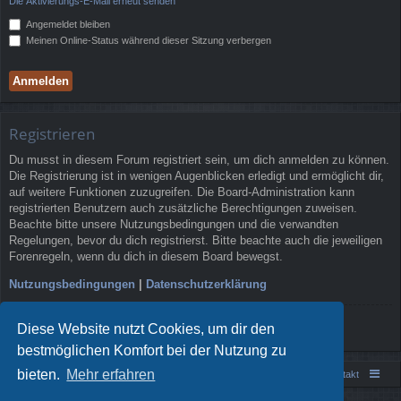
Die Aktivierungs-E-Mail erneut senden
Angemeldet bleiben
Meinen Online-Status während dieser Sitzung verbergen
Registrieren
Du musst in diesem Forum registriert sein, um dich anmelden zu können.
Die Registrierung ist in wenigen Augenblicken erledigt und ermöglicht dir,
auf weitere Funktionen zuzugreifen. Die Board-Administration kann
registrierten Benutzern auch zusätzliche Berechtigungen zuweisen.
Beachte bitte unsere Nutzungsbedingungen und die verwandten
Regelungen, bevor du dich registrierst. Bitte beachte auch die jeweiligen
Forenregeln, wenn du dich in diesem Board bewegst.
Nutzungsbedingungen
|
Datenschutzerklärung
Registrieren
Diese Website nutzt Cookies, um dir den
bestmöglichen Komfort bei der Nutzung zu
bieten.
Mehr erfahren
Portal
Foren-Übersicht
Kontakt