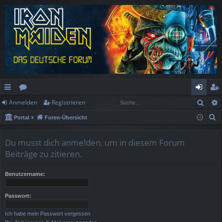
Such
Anmelden
Registrieren
ch
or
n
eg
S
Portal
Foren-Übersicht
ne
en
m
ist
u
llz
el
rie
c
Du musst dich anmelden, um in diesem Forum
h
ug
de
re
Beiträge zu zitieren.
e
rif
n
n
Benutzername:
f
Passwort:
Ich habe mein Passwort vergessen