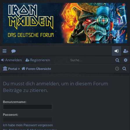
Such
Anmelden
Registrieren
ch
or
n
eg
S
Portal
Foren-Übersicht
ne
en
m
ist
u
llz
el
rie
c
Du musst dich anmelden, um in diesem Forum
h
ug
de
re
Beiträge zu zitieren.
e
rif
n
n
Benutzername:
f
Passwort:
Ich habe mein Passwort vergessen