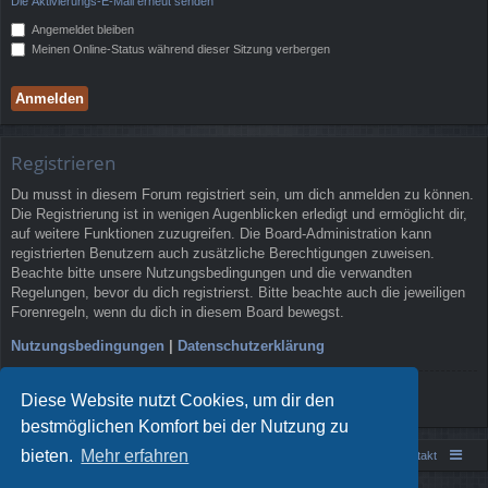
Die Aktivierungs-E-Mail erneut senden
Angemeldet bleiben
Meinen Online-Status während dieser Sitzung verbergen
Registrieren
Du musst in diesem Forum registriert sein, um dich anmelden zu können.
Die Registrierung ist in wenigen Augenblicken erledigt und ermöglicht dir,
auf weitere Funktionen zuzugreifen. Die Board-Administration kann
registrierten Benutzern auch zusätzliche Berechtigungen zuweisen.
Beachte bitte unsere Nutzungsbedingungen und die verwandten
Regelungen, bevor du dich registrierst. Bitte beachte auch die jeweiligen
Forenregeln, wenn du dich in diesem Board bewegst.
Nutzungsbedingungen
|
Datenschutzerklärung
Registrieren
Diese Website nutzt Cookies, um dir den
bestmöglichen Komfort bei der Nutzung zu
bieten.
Mehr erfahren
Portal
Foren-Übersicht
Kontakt