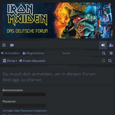
Such
Anmelden
Registrieren
ch
or
n
eg
S
Portal
Foren-Übersicht
ne
en
m
ist
u
llz
el
rie
c
Du musst dich anmelden, um in diesem Forum
h
ug
de
re
Beiträge zu zitieren.
e
rif
n
n
Benutzername:
f
Passwort:
Ich habe mein Passwort vergessen