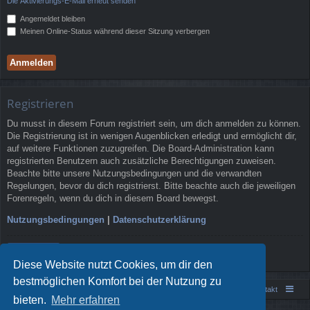
Die Aktivierungs-E-Mail erneut senden
Angemeldet bleiben
Meinen Online-Status während dieser Sitzung verbergen
Registrieren
Du musst in diesem Forum registriert sein, um dich anmelden zu können.
Die Registrierung ist in wenigen Augenblicken erledigt und ermöglicht dir,
auf weitere Funktionen zuzugreifen. Die Board-Administration kann
registrierten Benutzern auch zusätzliche Berechtigungen zuweisen.
Beachte bitte unsere Nutzungsbedingungen und die verwandten
Regelungen, bevor du dich registrierst. Bitte beachte auch die jeweiligen
Forenregeln, wenn du dich in diesem Board bewegst.
Nutzungsbedingungen
|
Datenschutzerklärung
Registrieren
Diese Website nutzt Cookies, um dir den
bestmöglichen Komfort bei der Nutzung zu
Portal
Foren-Übersicht
Kontakt
bieten.
Mehr erfahren