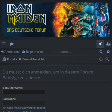
Such
Anmelden
Registrieren
ch
or
n
eg
S
Portal
Foren-Übersicht
ne
en
m
ist
u
llz
el
rie
c
Du musst dich anmelden, um in diesem Forum
h
ug
de
re
Beiträge zu zitieren.
e
rif
n
n
Benutzername:
f
Passwort:
Ich habe mein Passwort vergessen