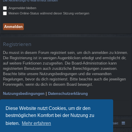
Die Aktivierungs-E-Mail erneut senden
Angemeldet bleiben
Meinen Online-Status während dieser Sitzung verbergen
Registrieren
Du musst in diesem Forum registriert sein, um dich anmelden zu können.
Die Registrierung ist in wenigen Augenblicken erledigt und ermöglicht dir,
auf weitere Funktionen zuzugreifen. Die Board-Administration kann
registrierten Benutzern auch zusätzliche Berechtigungen zuweisen.
Beachte bitte unsere Nutzungsbedingungen und die verwandten
Regelungen, bevor du dich registrierst. Bitte beachte auch die jeweiligen
Forenregeln, wenn du dich in diesem Board bewegst.
Nutzungsbedingungen
|
Datenschutzerklärung
Registrieren
Diese Website nutzt Cookies, um dir den
bestmöglichen Komfort bei der Nutzung zu
bieten.
Mehr erfahren
Portal
Foren-Übersicht
Kontakt