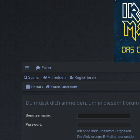
Foren
Suche
Anmelden
Registrieren
ch
Portal
Foren-Übersicht
ne
llz
Du musst dich anmelden, um in diesem Forum B
ug
Benutzername:
rif
Passwort:
f
Ich habe mein Passwort vergessen
Die Aktivierungs-E-Mail erneut senden