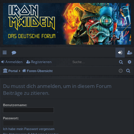
Such
Anmelden
Registrieren
ch
or
n
eg
S
Portal
Foren-Übersicht
ne
en
m
ist
u
llz
el
rie
c
Du musst dich anmelden, um in diesem Forum
h
ug
de
re
Beiträge zu zitieren.
e
rif
n
n
Benutzername:
f
Passwort:
Ich habe mein Passwort vergessen