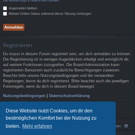
Die Aktivierungs-E-Mail erneut senden
Angemeldet bleiben
Meinen Online-Status während dieser Sitzung verbergen
Registrieren
Du musst in diesem Forum registriert sein, um dich anmelden zu können.
Die Registrierung ist in wenigen Augenblicken erledigt und ermöglicht dir,
auf weitere Funktionen zuzugreifen. Die Board-Administration kann
registrierten Benutzern auch zusätzliche Berechtigungen zuweisen.
Beachte bitte unsere Nutzungsbedingungen und die verwandten
Regelungen, bevor du dich registrierst. Bitte beachte auch die jeweiligen
Forenregeln, wenn du dich in diesem Board bewegst.
Nutzungsbedingungen
|
Datenschutzerklärung
Registrieren
Diese Website nutzt Cookies, um dir den
bestmöglichen Komfort bei der Nutzung zu
bieten.
Mehr erfahren
Portal
Foren-Übersicht
Kontakt