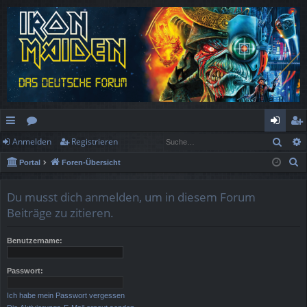
Such
Anmelden
Registrieren
ch
or
n
eg
S
Portal
Foren-Übersicht
ne
en
m
ist
u
llz
el
rie
c
Du musst dich anmelden, um in diesem Forum
h
ug
de
re
Beiträge zu zitieren.
e
rif
n
n
Benutzername:
f
Passwort:
Ich habe mein Passwort vergessen