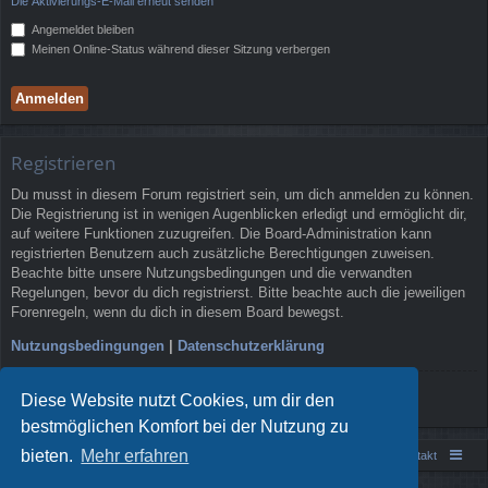
Die Aktivierungs-E-Mail erneut senden
Angemeldet bleiben
Meinen Online-Status während dieser Sitzung verbergen
Registrieren
Du musst in diesem Forum registriert sein, um dich anmelden zu können.
Die Registrierung ist in wenigen Augenblicken erledigt und ermöglicht dir,
auf weitere Funktionen zuzugreifen. Die Board-Administration kann
registrierten Benutzern auch zusätzliche Berechtigungen zuweisen.
Beachte bitte unsere Nutzungsbedingungen und die verwandten
Regelungen, bevor du dich registrierst. Bitte beachte auch die jeweiligen
Forenregeln, wenn du dich in diesem Board bewegst.
Nutzungsbedingungen
|
Datenschutzerklärung
Registrieren
Diese Website nutzt Cookies, um dir den
bestmöglichen Komfort bei der Nutzung zu
bieten.
Mehr erfahren
Portal
Foren-Übersicht
Kontakt