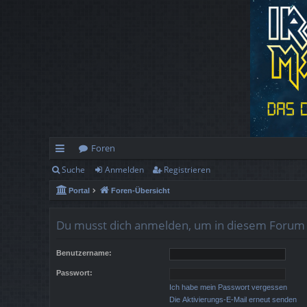
Foren
Suche
Anmelden
Registrieren
ch
Portal
Foren-Übersicht
ne
llz
Du musst dich anmelden, um in diesem Forum B
ug
Benutzername:
rif
Passwort:
f
Ich habe mein Passwort vergessen
Die Aktivierungs-E-Mail erneut senden