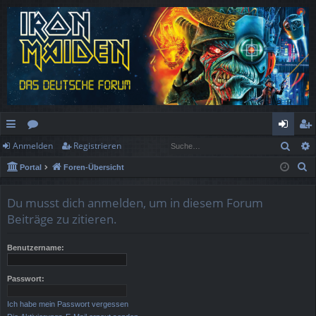
Such
Anmelden
Registrieren
ch
or
n
eg
S
Portal
Foren-Übersicht
ne
en
m
ist
u
llz
el
rie
c
Du musst dich anmelden, um in diesem Forum
h
ug
de
re
Beiträge zu zitieren.
e
rif
n
n
Benutzername:
f
Passwort:
Ich habe mein Passwort vergessen