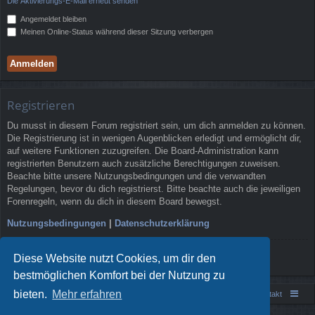
Die Aktivierungs-E-Mail erneut senden
Angemeldet bleiben
Meinen Online-Status während dieser Sitzung verbergen
Registrieren
Du musst in diesem Forum registriert sein, um dich anmelden zu können.
Die Registrierung ist in wenigen Augenblicken erledigt und ermöglicht dir,
auf weitere Funktionen zuzugreifen. Die Board-Administration kann
registrierten Benutzern auch zusätzliche Berechtigungen zuweisen.
Beachte bitte unsere Nutzungsbedingungen und die verwandten
Regelungen, bevor du dich registrierst. Bitte beachte auch die jeweiligen
Forenregeln, wenn du dich in diesem Board bewegst.
Nutzungsbedingungen
|
Datenschutzerklärung
Registrieren
Diese Website nutzt Cookies, um dir den
bestmöglichen Komfort bei der Nutzung zu
bieten.
Mehr erfahren
Portal
Foren-Übersicht
Kontakt