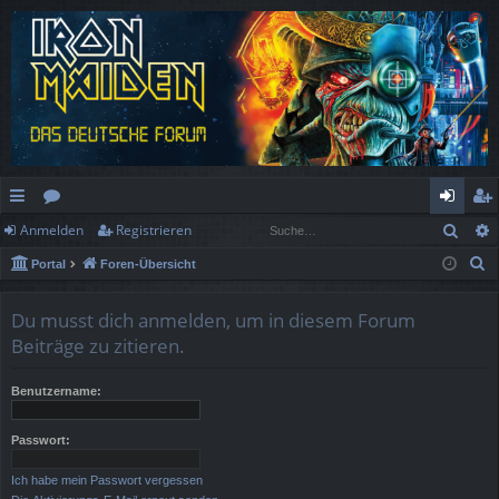
Such
Anmelden
Registrieren
ch
or
n
eg
S
Portal
Foren-Übersicht
ne
en
m
ist
u
llz
el
rie
c
Du musst dich anmelden, um in diesem Forum
h
ug
de
re
Beiträge zu zitieren.
e
rif
n
n
Benutzername:
f
Passwort:
Ich habe mein Passwort vergessen