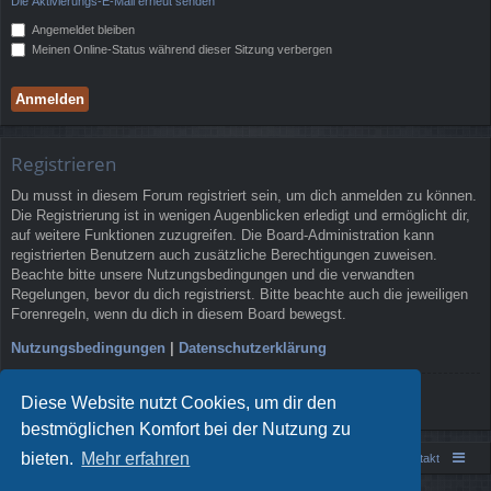
Die Aktivierungs-E-Mail erneut senden
Angemeldet bleiben
Meinen Online-Status während dieser Sitzung verbergen
Registrieren
Du musst in diesem Forum registriert sein, um dich anmelden zu können.
Die Registrierung ist in wenigen Augenblicken erledigt und ermöglicht dir,
auf weitere Funktionen zuzugreifen. Die Board-Administration kann
registrierten Benutzern auch zusätzliche Berechtigungen zuweisen.
Beachte bitte unsere Nutzungsbedingungen und die verwandten
Regelungen, bevor du dich registrierst. Bitte beachte auch die jeweiligen
Forenregeln, wenn du dich in diesem Board bewegst.
Nutzungsbedingungen
|
Datenschutzerklärung
Registrieren
Diese Website nutzt Cookies, um dir den
bestmöglichen Komfort bei der Nutzung zu
bieten.
Mehr erfahren
Portal
Foren-Übersicht
Kontakt