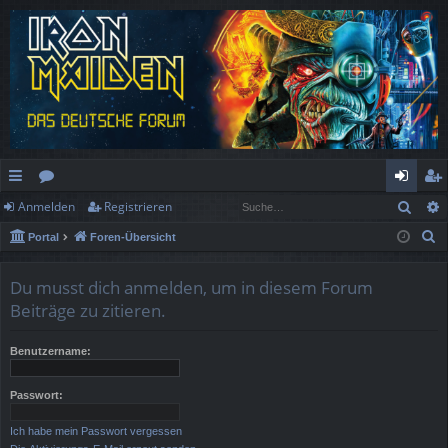
Such
Anmelden
Registrieren
ch
or
n
eg
S
Portal
Foren-Übersicht
ne
en
m
ist
u
llz
el
rie
c
Du musst dich anmelden, um in diesem Forum
h
ug
de
re
Beiträge zu zitieren.
e
rif
n
n
Benutzername:
f
Passwort:
Ich habe mein Passwort vergessen