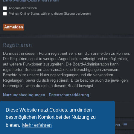
Die Aktivierungs-E-Mail erneut senden
Angemeldet bleiben
Meinen Online-Status während dieser Sitzung verbergen
Registrieren
Du musst in diesem Forum registriert sein, um dich anmelden zu können.
Die Registrierung ist in wenigen Augenblicken erledigt und ermöglicht dir,
auf weitere Funktionen zuzugreifen. Die Board-Administration kann
registrierten Benutzern auch zusätzliche Berechtigungen zuweisen.
Beachte bitte unsere Nutzungsbedingungen und die verwandten
Regelungen, bevor du dich registrierst. Bitte beachte auch die jeweiligen
Forenregeln, wenn du dich in diesem Board bewegst.
Nutzungsbedingungen
|
Datenschutzerklärung
Registrieren
Diese Website nutzt Cookies, um dir den
bestmöglichen Komfort bei der Nutzung zu
bieten.
Mehr erfahren
Portal
Foren-Übersicht
Kontakt