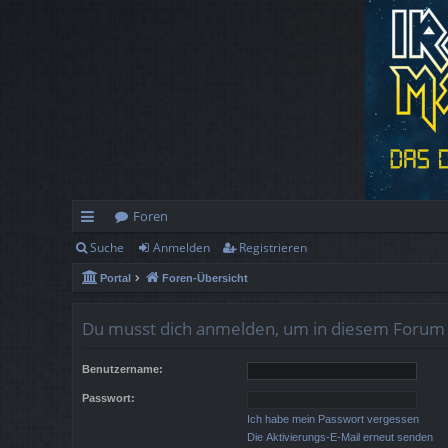
Foren
Suche
Anmelden
Registrieren
ch
Portal
Foren-Übersicht
ne
llz
Du musst dich anmelden, um in diesem Forum B
ug
Benutzername:
rif
Passwort:
f
Ich habe mein Passwort vergessen
Die Aktivierungs-E-Mail erneut senden