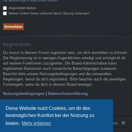
Die Aktivierungs-E-Mail erneut senden
Angemeldet bleiben
Meinen Online-Status während dieser Sitzung verbergen
Registrieren
Du musst in diesem Forum registriert sein, um dich anmelden zu können.
Die Registrierung ist in wenigen Augenblicken erledigt und ermöglicht dir,
auf weitere Funktionen zuzugreifen. Die Board-Administration kann
registrierten Benutzern auch zusätzliche Berechtigungen zuweisen.
Beachte bitte unsere Nutzungsbedingungen und die verwandten
Regelungen, bevor du dich registrierst. Bitte beachte auch die jeweiligen
Forenregeln, wenn du dich in diesem Board bewegst.
Nutzungsbedingungen
|
Datenschutzerklärung
Registrieren
Diese Website nutzt Cookies, um dir den
bestmöglichen Komfort bei der Nutzung zu
bieten.
Mehr erfahren
Portal
Foren-Übersicht
Kontakt