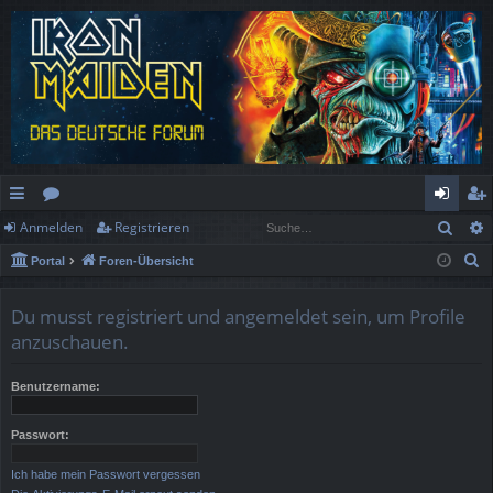
Such
Anmelden
Registrieren
ch
or
n
eg
S
Portal
Foren-Übersicht
ne
en
m
ist
u
llz
el
rie
c
Du musst registriert und angemeldet sein, um Profile
h
ug
de
re
anzuschauen.
e
rif
n
n
Benutzername:
f
Passwort:
Ich habe mein Passwort vergessen