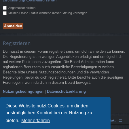
Die Aktivierungs-E-Mail erneut senden
Angemeldet bleiben
Meinen Online-Status während dieser Sitzung verbergen
Registrieren
Du musst in diesem Forum registriert sein, um dich anmelden zu können.
Die Registrierung ist in wenigen Augenblicken erledigt und ermöglicht dir,
auf weitere Funktionen zuzugreifen. Die Board-Administration kann
registrierten Benutzern auch zusätzliche Berechtigungen zuweisen.
Beachte bitte unsere Nutzungsbedingungen und die verwandten
Regelungen, bevor du dich registrierst. Bitte beachte auch die jeweiligen
Forenregeln, wenn du dich in diesem Board bewegst.
Nutzungsbedingungen
|
Datenschutzerklärung
Registrieren
Diese Website nutzt Cookies, um dir den
bestmöglichen Komfort bei der Nutzung zu
bieten.
Mehr erfahren
Portal
Foren-Übersicht
Kontakt