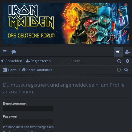
Such
Anmelden
Registrieren
ch
or
n
eg
S
Portal
Foren-Übersicht
ne
en
m
ist
u
llz
el
rie
c
Du musst registriert und angemeldet sein, um Profile
h
ug
de
re
anzuschauen.
e
rif
n
n
Benutzername:
f
Passwort:
Ich habe mein Passwort vergessen