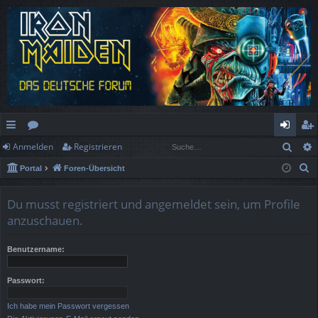
Such
Anmelden
Registrieren
ch
or
n
eg
S
Portal
Foren-Übersicht
ne
en
m
ist
u
llz
el
rie
c
Du musst registriert und angemeldet sein, um Profile
h
ug
de
re
anzuschauen.
e
rif
n
n
Benutzername:
f
Passwort:
Ich habe mein Passwort vergessen