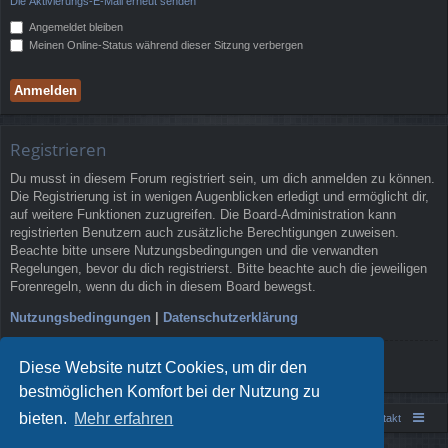
Die Aktivierungs-E-Mail erneut senden
Angemeldet bleiben
Meinen Online-Status während dieser Sitzung verbergen
Registrieren
Du musst in diesem Forum registriert sein, um dich anmelden zu können.
Die Registrierung ist in wenigen Augenblicken erledigt und ermöglicht dir,
auf weitere Funktionen zuzugreifen. Die Board-Administration kann
registrierten Benutzern auch zusätzliche Berechtigungen zuweisen.
Beachte bitte unsere Nutzungsbedingungen und die verwandten
Regelungen, bevor du dich registrierst. Bitte beachte auch die jeweiligen
Forenregeln, wenn du dich in diesem Board bewegst.
Nutzungsbedingungen
|
Datenschutzerklärung
Registrieren
Diese Website nutzt Cookies, um dir den
bestmöglichen Komfort bei der Nutzung zu
bieten.
Mehr erfahren
Portal
Foren-Übersicht
Kontakt