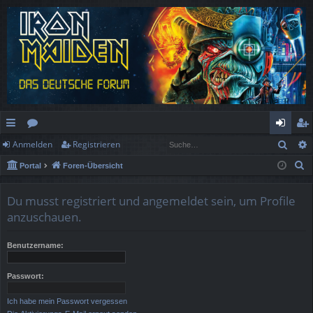
Such
Anmelden
Registrieren
ch
or
n
eg
S
Portal
Foren-Übersicht
ne
en
m
ist
u
llz
el
rie
c
Du musst registriert und angemeldet sein, um Profile
h
ug
de
re
anzuschauen.
e
rif
n
n
Benutzername:
f
Passwort:
Ich habe mein Passwort vergessen