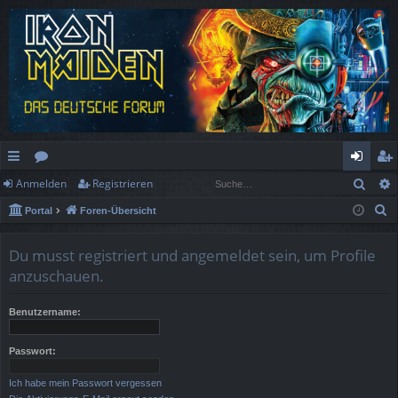
Such
Anmelden
Registrieren
ch
or
n
eg
S
Portal
Foren-Übersicht
ne
en
m
ist
u
llz
el
rie
c
Du musst registriert und angemeldet sein, um Profile
h
ug
de
re
anzuschauen.
e
rif
n
n
Benutzername:
f
Passwort:
Ich habe mein Passwort vergessen