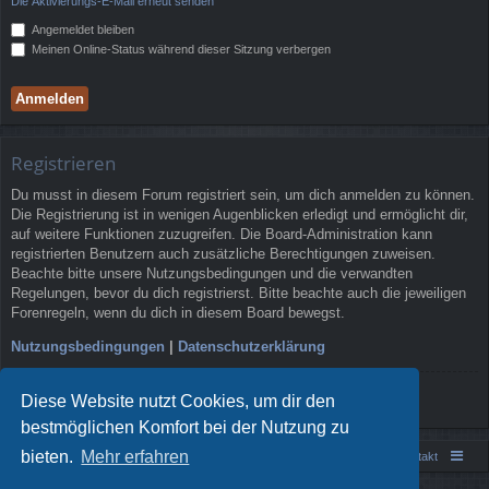
Die Aktivierungs-E-Mail erneut senden
Angemeldet bleiben
Meinen Online-Status während dieser Sitzung verbergen
Registrieren
Du musst in diesem Forum registriert sein, um dich anmelden zu können.
Die Registrierung ist in wenigen Augenblicken erledigt und ermöglicht dir,
auf weitere Funktionen zuzugreifen. Die Board-Administration kann
registrierten Benutzern auch zusätzliche Berechtigungen zuweisen.
Beachte bitte unsere Nutzungsbedingungen und die verwandten
Regelungen, bevor du dich registrierst. Bitte beachte auch die jeweiligen
Forenregeln, wenn du dich in diesem Board bewegst.
Nutzungsbedingungen
|
Datenschutzerklärung
Registrieren
Diese Website nutzt Cookies, um dir den
bestmöglichen Komfort bei der Nutzung zu
bieten.
Mehr erfahren
Portal
Foren-Übersicht
Kontakt