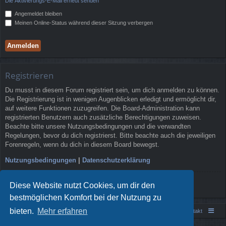
Die Aktivierungs-E-Mail erneut senden
Angemeldet bleiben
Meinen Online-Status während dieser Sitzung verbergen
Registrieren
Du musst in diesem Forum registriert sein, um dich anmelden zu können.
Die Registrierung ist in wenigen Augenblicken erledigt und ermöglicht dir,
auf weitere Funktionen zuzugreifen. Die Board-Administration kann
registrierten Benutzern auch zusätzliche Berechtigungen zuweisen.
Beachte bitte unsere Nutzungsbedingungen und die verwandten
Regelungen, bevor du dich registrierst. Bitte beachte auch die jeweiligen
Forenregeln, wenn du dich in diesem Board bewegst.
Nutzungsbedingungen
|
Datenschutzerklärung
Registrieren
Diese Website nutzt Cookies, um dir den
bestmöglichen Komfort bei der Nutzung zu
bieten.
Mehr erfahren
Portal
Foren-Übersicht
Kontakt