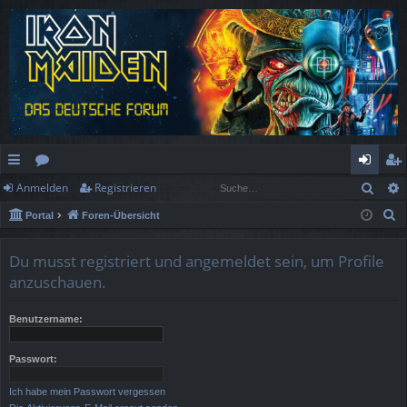
Such
Anmelden
Registrieren
ch
or
n
eg
S
Portal
Foren-Übersicht
ne
en
m
ist
u
llz
el
rie
c
Du musst registriert und angemeldet sein, um Profile
h
ug
de
re
anzuschauen.
e
rif
n
n
Benutzername:
f
Passwort:
Ich habe mein Passwort vergessen