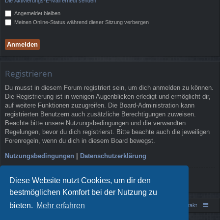
Die Aktivierungs-E-Mail erneut senden
Angemeldet bleiben
Meinen Online-Status während dieser Sitzung verbergen
Registrieren
Du musst in diesem Forum registriert sein, um dich anmelden zu können.
Die Registrierung ist in wenigen Augenblicken erledigt und ermöglicht dir,
auf weitere Funktionen zuzugreifen. Die Board-Administration kann
registrierten Benutzern auch zusätzliche Berechtigungen zuweisen.
Beachte bitte unsere Nutzungsbedingungen und die verwandten
Regelungen, bevor du dich registrierst. Bitte beachte auch die jeweiligen
Forenregeln, wenn du dich in diesem Board bewegst.
Nutzungsbedingungen
|
Datenschutzerklärung
Registrieren
Diese Website nutzt Cookies, um dir den
bestmöglichen Komfort bei der Nutzung zu
bieten.
Mehr erfahren
Portal
Foren-Übersicht
Kontakt