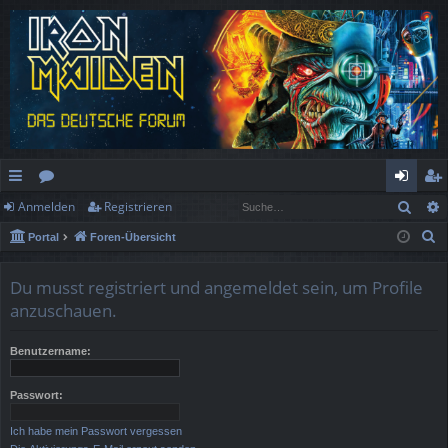
Such
Anmelden
Registrieren
ch
or
n
eg
S
Portal
Foren-Übersicht
ne
en
m
ist
u
llz
el
rie
c
Du musst registriert und angemeldet sein, um Profile
h
ug
de
re
anzuschauen.
e
rif
n
n
Benutzername:
f
Passwort:
Ich habe mein Passwort vergessen