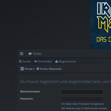
Foren
Suche
Anmelden
Registrieren
ch
Portal
Foren-Übersicht
ne
llz
Du musst registriert und angemeldet sein, um 
ug
Benutzername:
rif
Passwort:
f
Ich habe mein Passwort vergessen
Die Aktivierungs-E-Mail erneut senden