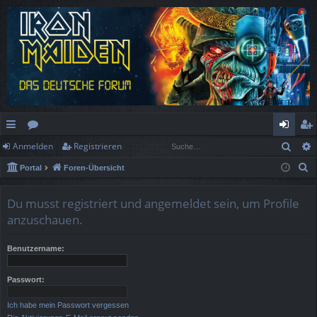
Such
Anmelden
Registrieren
ch
or
n
eg
S
Portal
Foren-Übersicht
ne
en
m
ist
u
llz
el
rie
c
Du musst registriert und angemeldet sein, um Profile
h
ug
de
re
anzuschauen.
e
rif
n
n
Benutzername:
f
Passwort:
Ich habe mein Passwort vergessen