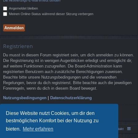
Die Aktivierungs-E-Mail erneut senden
Angemeldet bleiben
Meinen Online-Status während dieser Sitzung verbergen
Registrieren
Du musst in diesem Forum registriert sein, um dich anmelden zu können.
Die Registrierung ist in wenigen Augenblicken erledigt und ermöglicht dir,
auf weitere Funktionen zuzugreifen. Die Board-Administration kann
registrierten Benutzern auch zusätzliche Berechtigungen zuweisen.
Beachte bitte unsere Nutzungsbedingungen und die verwandten
Regelungen, bevor du dich registrierst. Bitte beachte auch die jeweiligen
Forenregeln, wenn du dich in diesem Board bewegst.
Nutzungsbedingungen
|
Datenschutzerklärung
Registrieren
Diese Website nutzt Cookies, um dir den
bestmöglichen Komfort bei der Nutzung zu
bieten.
Mehr erfahren
Portal
Foren-Übersicht
Kontakt