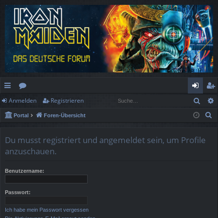
Such
Anmelden
Registrieren
ch
or
n
eg
S
Portal
Foren-Übersicht
ne
en
m
ist
u
llz
el
rie
c
Du musst registriert und angemeldet sein, um Profile
h
ug
de
re
anzuschauen.
e
rif
n
n
Benutzername:
f
Passwort:
Ich habe mein Passwort vergessen