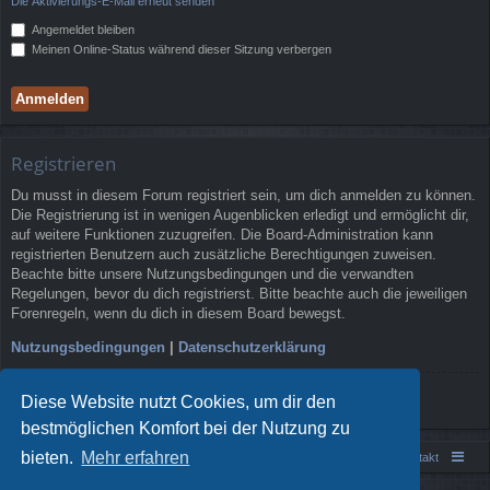
Die Aktivierungs-E-Mail erneut senden
Angemeldet bleiben
Meinen Online-Status während dieser Sitzung verbergen
Registrieren
Du musst in diesem Forum registriert sein, um dich anmelden zu können.
Die Registrierung ist in wenigen Augenblicken erledigt und ermöglicht dir,
auf weitere Funktionen zuzugreifen. Die Board-Administration kann
registrierten Benutzern auch zusätzliche Berechtigungen zuweisen.
Beachte bitte unsere Nutzungsbedingungen und die verwandten
Regelungen, bevor du dich registrierst. Bitte beachte auch die jeweiligen
Forenregeln, wenn du dich in diesem Board bewegst.
Nutzungsbedingungen
|
Datenschutzerklärung
Registrieren
Diese Website nutzt Cookies, um dir den
bestmöglichen Komfort bei der Nutzung zu
bieten.
Mehr erfahren
Portal
Foren-Übersicht
Kontakt