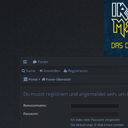
Foren
Suche
Anmelden
Registrieren
ch
Portal
Foren-Übersicht
ne
llz
Du musst registriert und angemeldet sein, um 
ug
Benutzername:
rif
Passwort:
f
Ich habe mein Passwort vergessen
Die Aktivierungs-E-Mail erneut senden