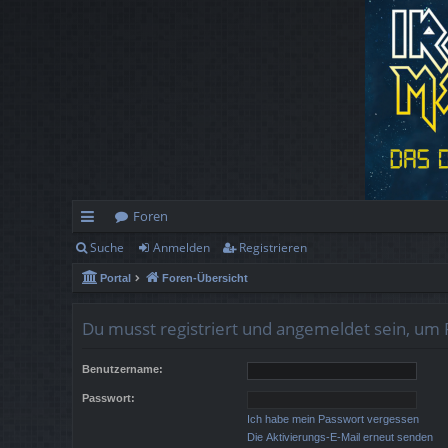
Foren
Suche
Anmelden
Registrieren
ch
Portal
Foren-Übersicht
ne
llz
Du musst registriert und angemeldet sein, um 
ug
Benutzername:
rif
Passwort:
f
Ich habe mein Passwort vergessen
Die Aktivierungs-E-Mail erneut senden