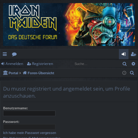
Such
Anmelden
Registrieren
ch
or
n
eg
S
Portal
Foren-Übersicht
ne
en
m
ist
u
llz
el
rie
c
Du musst registriert und angemeldet sein, um Profile
h
ug
de
re
anzuschauen.
e
rif
n
n
Benutzername:
f
Passwort:
Ich habe mein Passwort vergessen