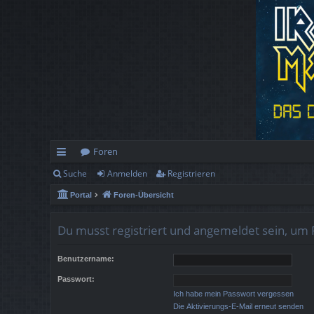
Foren
Suche
Anmelden
Registrieren
ch
Portal
Foren-Übersicht
ne
llz
Du musst registriert und angemeldet sein, um 
ug
Benutzername:
rif
Passwort:
f
Ich habe mein Passwort vergessen
Die Aktivierungs-E-Mail erneut senden