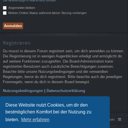
Die Aktivierungs-E-Mail erneut senden
Angemeldet bleiben
Meinen Online-Status während dieser Sitzung verbergen
Registrieren
Du musst in diesem Forum registriert sein, um dich anmelden zu können.
Die Registrierung ist in wenigen Augenblicken erledigt und ermöglicht dir,
auf weitere Funktionen zuzugreifen. Die Board-Administration kann
registrierten Benutzern auch zusätzliche Berechtigungen zuweisen.
Beachte bitte unsere Nutzungsbedingungen und die verwandten
Regelungen, bevor du dich registrierst. Bitte beachte auch die jeweiligen
Forenregeln, wenn du dich in diesem Board bewegst.
Nutzungsbedingungen
|
Datenschutzerklärung
Registrieren
Diese Website nutzt Cookies, um dir den
bestmöglichen Komfort bei der Nutzung zu
bieten.
Mehr erfahren
Portal
Foren-Übersicht
Kontakt