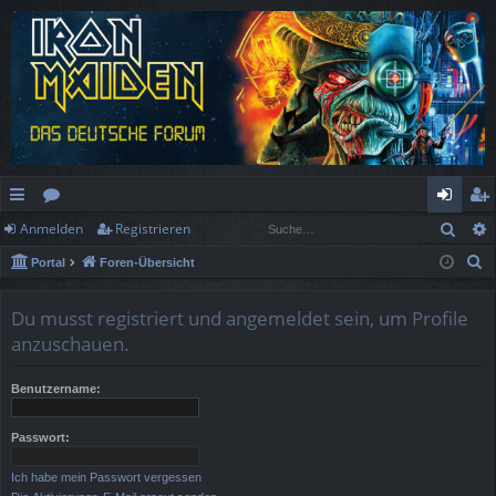
Such
Anmelden
Registrieren
ch
or
n
eg
S
Portal
Foren-Übersicht
ne
en
m
ist
u
llz
el
rie
c
Du musst registriert und angemeldet sein, um Profile
h
ug
de
re
anzuschauen.
e
rif
n
n
Benutzername:
f
Passwort:
Ich habe mein Passwort vergessen