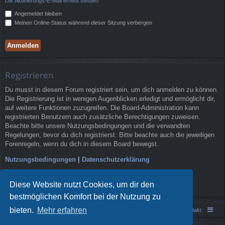
Die Aktivierungs-E-Mail erneut senden
Angemeldet bleiben
Meinen Online-Status während dieser Sitzung verbergen
Registrieren
Du musst in diesem Forum registriert sein, um dich anmelden zu können.
Die Registrierung ist in wenigen Augenblicken erledigt und ermöglicht dir,
auf weitere Funktionen zuzugreifen. Die Board-Administration kann
registrierten Benutzern auch zusätzliche Berechtigungen zuweisen.
Beachte bitte unsere Nutzungsbedingungen und die verwandten
Regelungen, bevor du dich registrierst. Bitte beachte auch die jeweiligen
Forenregeln, wenn du dich in diesem Board bewegst.
Nutzungsbedingungen
|
Datenschutzerklärung
Registrieren
Diese Website nutzt Cookies, um dir den
bestmöglichen Komfort bei der Nutzung zu
bieten.
Mehr erfahren
Portal
Foren-Übersicht
Kontakt