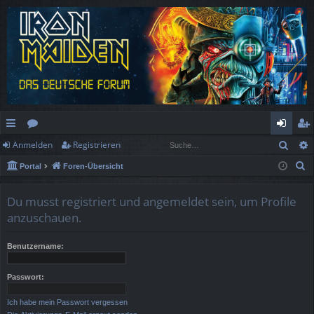
Such
Anmelden
Registrieren
ch
or
n
eg
S
Portal
Foren-Übersicht
ne
en
m
ist
u
llz
el
rie
c
Du musst registriert und angemeldet sein, um Profile
h
ug
de
re
anzuschauen.
e
rif
n
n
Benutzername:
f
Passwort:
Ich habe mein Passwort vergessen