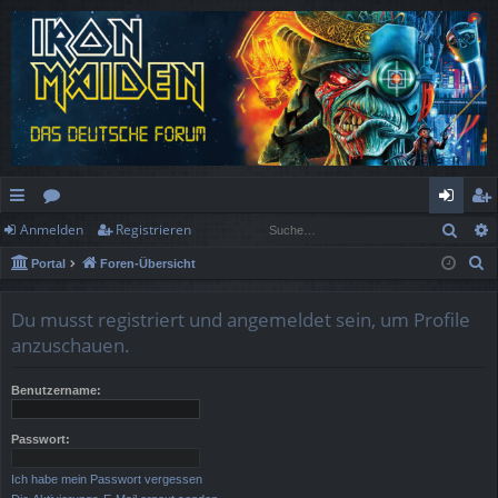
Such
Anmelden
Registrieren
ch
or
n
eg
S
Portal
Foren-Übersicht
ne
en
m
ist
u
llz
el
rie
c
Du musst registriert und angemeldet sein, um Profile
h
ug
de
re
anzuschauen.
e
rif
n
n
Benutzername:
f
Passwort:
Ich habe mein Passwort vergessen