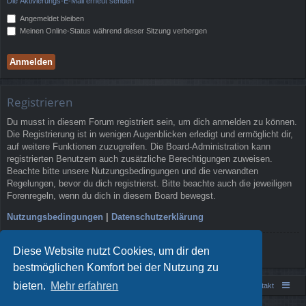
Die Aktivierungs-E-Mail erneut senden
Angemeldet bleiben
Meinen Online-Status während dieser Sitzung verbergen
Registrieren
Du musst in diesem Forum registriert sein, um dich anmelden zu können.
Die Registrierung ist in wenigen Augenblicken erledigt und ermöglicht dir,
auf weitere Funktionen zuzugreifen. Die Board-Administration kann
registrierten Benutzern auch zusätzliche Berechtigungen zuweisen.
Beachte bitte unsere Nutzungsbedingungen und die verwandten
Regelungen, bevor du dich registrierst. Bitte beachte auch die jeweiligen
Forenregeln, wenn du dich in diesem Board bewegst.
Nutzungsbedingungen
|
Datenschutzerklärung
Registrieren
Diese Website nutzt Cookies, um dir den
bestmöglichen Komfort bei der Nutzung zu
bieten.
Mehr erfahren
Portal
Foren-Übersicht
Kontakt