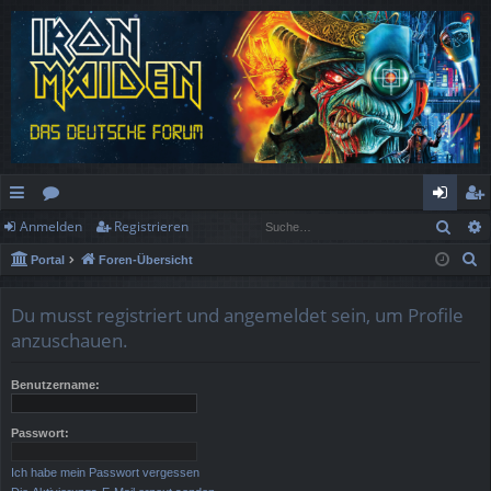
Such
Anmelden
Registrieren
ch
or
n
eg
S
Portal
Foren-Übersicht
ne
en
m
ist
u
llz
el
rie
c
Du musst registriert und angemeldet sein, um Profile
h
ug
de
re
anzuschauen.
e
rif
n
n
Benutzername:
f
Passwort:
Ich habe mein Passwort vergessen