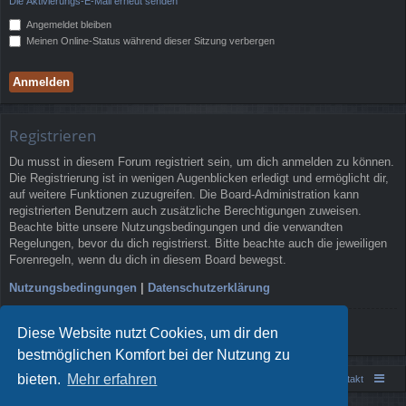
Die Aktivierungs-E-Mail erneut senden
Angemeldet bleiben
Meinen Online-Status während dieser Sitzung verbergen
Registrieren
Du musst in diesem Forum registriert sein, um dich anmelden zu können.
Die Registrierung ist in wenigen Augenblicken erledigt und ermöglicht dir,
auf weitere Funktionen zuzugreifen. Die Board-Administration kann
registrierten Benutzern auch zusätzliche Berechtigungen zuweisen.
Beachte bitte unsere Nutzungsbedingungen und die verwandten
Regelungen, bevor du dich registrierst. Bitte beachte auch die jeweiligen
Forenregeln, wenn du dich in diesem Board bewegst.
Nutzungsbedingungen
|
Datenschutzerklärung
Registrieren
Diese Website nutzt Cookies, um dir den
bestmöglichen Komfort bei der Nutzung zu
bieten.
Mehr erfahren
Portal
Foren-Übersicht
Kontakt