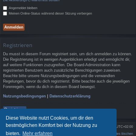
Angemeldet bleiben
Meinen Online-Status während dieser Sitzung verbergen
Registrieren
Du musst in diesem Forum registriert sein, um dich anmelden zu können.
Die Registrierung ist in wenigen Augenblicken erledigt und ermöglicht dir,
auf weitere Funktionen zuzugreifen. Die Board-Administration kann
registrierten Benutzern auch zusätzliche Berechtigungen zuweisen.
Beachte bitte unsere Nutzungsbedingungen und die verwandten
Regelungen, bevor du dich registrierst. Bitte beachte auch die jeweiligen
Forenregeln, wenn du dich in diesem Board bewegst.
Nutzungsbedingungen
|
Datenschutzerklärung
Registrieren
Diese Website nutzt Cookies, um dir den
bestmöglichen Komfort bei der Nutzung zu
Portal
Foren-Übersicht
Alle Zeiten sind
UTC+02:00
bieten.
Mehr erfahren
Kontakt
Alle Cookies löschen