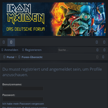
Such
Anmelden
Registrieren
ch
or
n
eg
S
Portal
Foren-Übersicht
ne
en
m
ist
u
llz
el
rie
c
Du musst registriert und angemeldet sein, um Profile
h
anzuschauen.
ug
de
re
e
rif
n
n
Benutzername:
f
Passwort:
Ich habe mein Passwort vergessen
Die Aktivierungs-E-Mail erneut senden